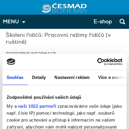
MENU
E-shop
Školení řidičů: Pracovní režimy řidičů (v
ruštině)
PODROBNÉ INFORMACE
limity doby řízení a odpočinku
funkce a používání tachografu
Souhlas
Detaily
Nastavení reklam
Více o cookies
náhradní záznamy činnosti řidiče
zvláštní případy (např. osádka dvou řidičů, odpočinek na trajektu,
režim výjimek)
Zodpovědné používání vašich údajů
způsoby kontroly
My a
naši 1022 partneři
zpracováváme vaše údaje (jako
např. číslo IP) pomocí technologií, jako např. souborů
cookie pro uchování a přístup k informacím na vašem
ŠKOLENÍ PROBÍHÁ V RUSKÉM JAZYCE!
zařízení, abychom vám mohli nabízet personalizované