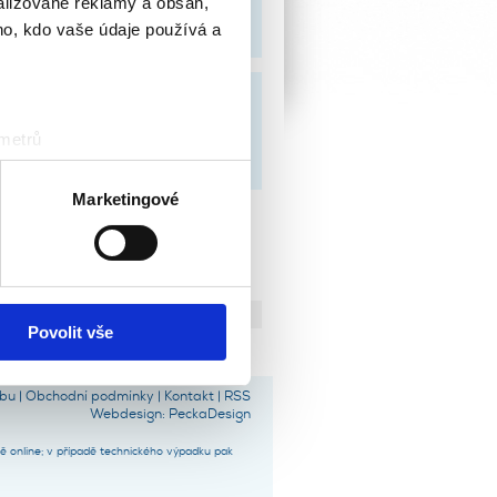
alizované reklamy a obsah,
ho, kdo vaše údaje používá a
 metrů
sk prstu)
 podrobnostmi
. Svůj souhlas
Marketingové
ěvnosti využíváme soubory
, inzerci a analýzy. Partneři
li v důsledku toho, že
Povolit vše
bu
|
Obchodní podmínky
|
Kontakt
|
RSS
Webdesign
:
PeckaDesign
ně online; v případě technického výpadku pak