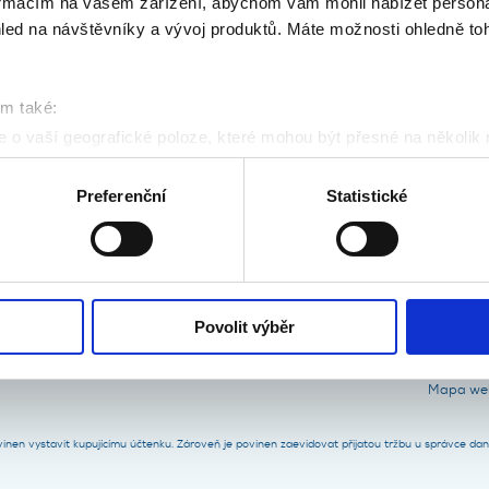
formacím na vašem zařízení, abychom vám mohli nabízet person
ní trvá 5 hodin)
led na návštěvníky a vývoj produktů. Máte možnosti ohledně to
om také:
 o vaší geografické poloze, které mohou být přesné na několik
ad Sokolovnou 117/1, 147 00 Praha 4)
ení pomocí aktivního skenování pro konkrétní charakteristiky (oti
acováváme vaše osobní údaje, a nastavte si předvolby v
části s
Preferenční
Statistické
odvolat v části Prohlášení o souborech cookie.
klam, poskytování funkcí sociálních médií a analýze naší návšt
 náš web používáte, sdílíme se svými partnery pro sociální média
 s dalšími informacemi, které jste jim poskytli nebo které získa
Povolit výběr
Mapa we
ovinen vystavit kupujícímu účtenku. Zároveň je povinen zaevidovat přijatou tržbu u správce da