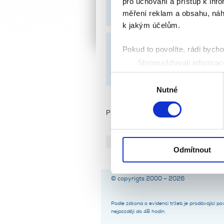
pro uchování a přístup k in
7. srpna 2026 od 9:00 hod
(škole
měření reklam a obsahu, náh
k jakým účelům.
KDE?
Pokud to povolíte, rádi bych
Shromažďovali informace
ČESMAD BOHEMIA - PRAHA
(N
Identifikovali vaše zaříz
Výběr
Zjistěte více o tom, jak zpr
Nutné
souhlasu
můžete kdykoliv změnit nebo 
Přihlásit se můžete
TADY.
K personalizaci obsahu a re
cookie. Informace o tom, jak
06. března 2026
Zveřejněno dne:
|
tyto údaje mohou zkombinovat
Odmítnout
používáte jejich služby.
© copyrigts 2000 – 2026
Podle zákona o evidenci tržeb je prodávající p
nejpozději do 48 hodin.