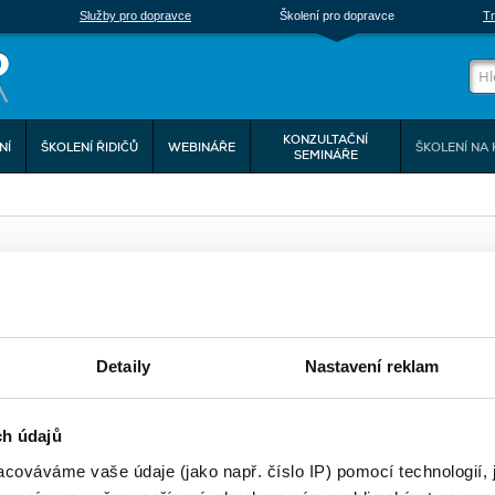
Služby pro dopravce
Školení pro dopravce
Tr
KONZULTAČNÍ
NÍ
ŠKOLENÍ ŘIDIČŮ
WEBINÁŘE
ŠKOLENÍ NA 
SEMINÁŘE
Detaily
Nastavení reklam
ch údajů
cováváme vaše údaje (jako např. číslo IP) pomocí technologií, 