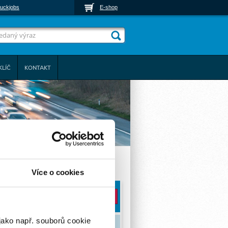
uckjobs
E-shop
KLÍČ
KONTAKT
Více o cookies
Místo konání:
jako např. souborů cookie
Cena (Kč bez DPH)*