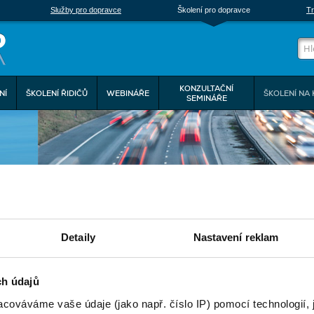
Služby pro dopravce
Školení pro dopravce
Tr
KONZULTAČNÍ
NÍ
ŠKOLENÍ ŘIDIČŮ
WEBINÁŘE
ŠKOLENÍ NA 
SEMINÁŘE
ABÍDKA ŠKOLENÍ
Detaily
Nastavení reklam
Termín
Název školení:
d:
do:
ch údajů
cováváme vaše údaje (jako např. číslo IP) pomocí technologií, 
ermín
Název školení
Místo konání