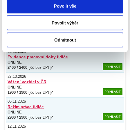
sdílíme se svými partnery pro sociální média, inzerci a
01.10.2026
Povolit vše
Používáme SW TaGra
analýzy. Partneři tyto údaje mohou zkombinovat s
ONLINE
dalšími informacemi, které jste jim poskytli nebo které
PŘIHLÁSIT
2400 / 2400
(Kč bez DPH)*
získali v důsledku toho, že používáte jejich služby.
Povolit výběr
15.10.2026
Úmluva CMR
ONLINE
Odmítnout
PŘIHLÁSIT
3400 / 3400
(Kč bez DPH)*
22.10.2026
Evidence pracovní doby řidiče
ONLINE
PŘIHLÁSIT
2400 / 2400
(Kč bez DPH)*
27.10.2026
Vážení vozidel v ČR
ONLINE
PŘIHLÁSIT
1900 / 1900
(Kč bez DPH)*
05.11.2026
Režim práce řidiče
ONLINE
PŘIHLÁSIT
2900 / 2900
(Kč bez DPH)*
12.11.2026