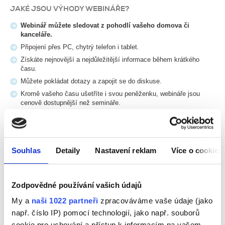
JAKÉ JSOU VÝHODY WEBINÁŘE?
Webinář můžete sledovat z pohodlí vašeho domova či
kanceláře.
Připojení přes PC, chytrý telefon i tablet.
Získáte nejnovější a nejdůležitější informace během krátkého
času.
Můžete pokládat dotazy a zapojit se do diskuse.
Kromě vašeho času ušetříte i svou peněženku, webináře jsou
cenově dostupnější než semináře.
Upozorňujeme, že webináře nenahrazují konzultační semináře.
Jedná se o zkrácenou verzi, kde zjistíte základní informace.
Souhlas
Detaily
Nastavení reklam
Více o cookies
Pokud potřebujete detailně probrat záležitosti týkající se vaší
firmy, vyberte si z velké škály
konzultačních seminářů
, které jsou
k tomuto určeny.
Zodpovědné používání vašich údajů
NABÍDKA ŠKOLENÍ
My a
naši 1022 partneři
zpracováváme vaše údaje (jako
Termín
např. číslo IP) pomocí technologií, jako např. souborů
cookie pro uchování a přístup k informacím na vašem