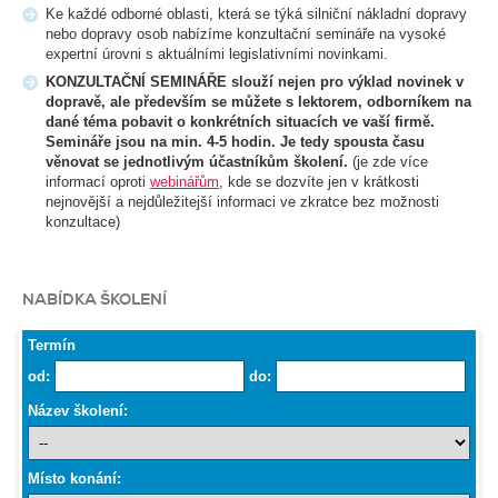
Ke každé odborné oblasti, která se týká silniční nákladní dopravy
nebo dopravy osob nabízíme konzultační semináře na vysoké
expertní úrovni s aktuálními legislativními novinkami.
KONZULTAČNÍ SEMINÁŘE slouží nejen pro výklad novinek v
dopravě, ale především se můžete s lektorem, odborníkem na
dané téma pobavit o konkrétních situacích ve vaší firmě.
Semináře jsou na min. 4-5 hodin. Je tedy spousta času
věnovat se jednotlivým účastníkům školení.
(je zde více
informací oproti
webinářům
, kde se dozvíte jen v krátkosti
nejnovější a nejdůležitejší informaci ve zkratce bez možnosti
konzultace)
NABÍDKA ŠKOLENÍ
Termín
od:
do:
Název školení:
Místo konání: