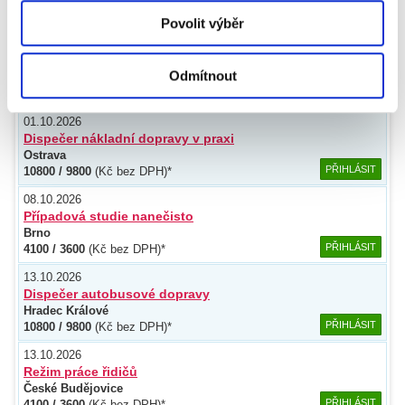
PŘIHLÁSIT
4100 / 3600
(Kč bez DPH)*
získali v důsledku toho, že používáte jejich služby.
Povolit výběr
22.09.2026
Případová studie - osobní doprava
Odmítnout
Praha 4
PŘIHLÁSIT
4100 / 3600
(Kč bez DPH)*
01.10.2026
Dispečer nákladní dopravy v praxi
Ostrava
PŘIHLÁSIT
10800 / 9800
(Kč bez DPH)*
08.10.2026
Případová studie nanečisto
Brno
PŘIHLÁSIT
4100 / 3600
(Kč bez DPH)*
13.10.2026
Dispečer autobusové dopravy
Hradec Králové
PŘIHLÁSIT
10800 / 9800
(Kč bez DPH)*
13.10.2026
Režim práce řidičů
České Budějovice
PŘIHLÁSIT
4100 / 3600
(Kč bez DPH)*