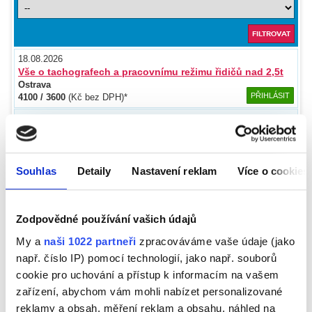
18.08.2026
Vše o tachografech a pracovnímu režimu řidičů nad 2,5t
Ostrava
PŘIHLÁSIT
4100 / 3600
(Kč bez DPH)*
20.08.2026
Vše o tachografech a pracovnímu režimu řidičů nad 2,5t
Brno
PŘIHLÁSIT
4100 / 3600
(Kč bez DPH)*
Souhlas
Detaily
Nastavení reklam
Více o cookies
24.08.2026
Vše o tachografech a pracovnímu režimu řidičů nad 2,5t
Ústí nad Labem
PŘIHLÁSIT
4100 / 3600
(Kč bez DPH)*
Zodpovědné používání vašich údajů
27.08.2026
My a
naši 1022 partneři
zpracováváme vaše údaje (jako
Vše o tachografech a pracovnímu režimu řidičů nad 2,5t
např. číslo IP) pomocí technologií, jako např. souborů
Plzeň
cookie pro uchování a přístup k informacím na vašem
PŘIHLÁSIT
4100 / 3600
(Kč bez DPH)*
zařízení, abychom vám mohli nabízet personalizované
02.09.2026
reklamy a obsah, měření reklam a obsahu, náhled na
Režim práce řidičů