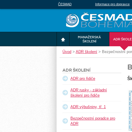
ČESMAD
Informace pro dopravce
MANAŽERSKÁ
ADR ŠKOLE
ŠKOLENÍ
Úvod
>
ADR školení
>
Bezpečnostní po
B
ADR ŠKOLENÍ
Šk
ADR pro řidiče
ADR rusky - základní
školení pro řidiče
ADR výbušniny, tř. 1
Bezpečnostní poradce pro
ADR