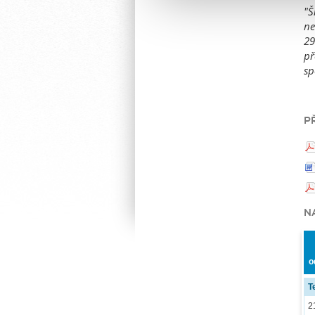
"Š
ne
29
př
sp
P
N
o
T
2