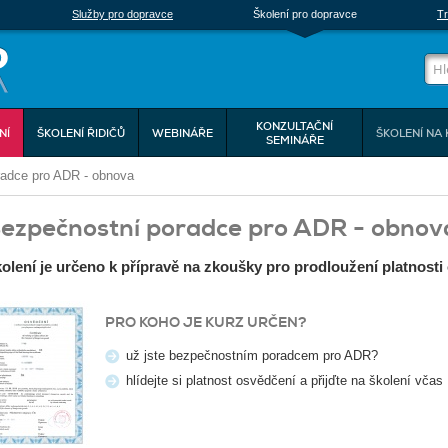
Služby pro dopravce
Školení pro dopravce
Tr
KONZULTAČNÍ
NÍ
ŠKOLENÍ ŘIDIČŮ
WEBINÁŘE
ŠKOLENÍ NA 
SEMINÁŘE
radce pro ADR - obnova
ezpečnostní poradce pro ADR - obnova
olení je určeno k přípravě na zkoušky pro prodloužení platnosti
PRO KOHO JE KURZ URČEN?
už jste bezpečnostním poradcem pro ADR?
hlídejte si platnost osvědčení a přijďte na školení včas