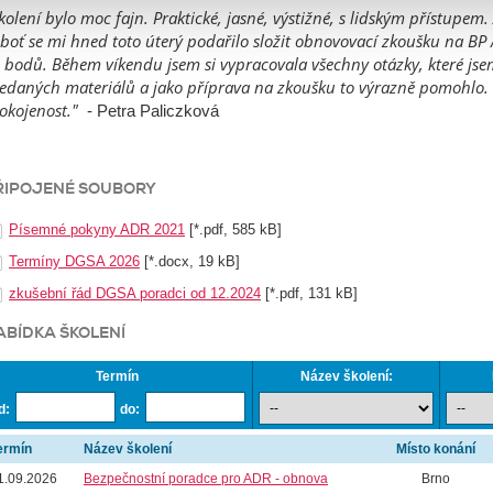
kolení bylo moc fajn. Praktické, jasné, výstižné, s lidským přístupem
boť se mi hned toto úterý podařilo složit obnovovací zkoušku na BP 
 bodů. Během víkendu jsem si vypracovala všechny otázky, které jse
edaných materiálů a jako příprava na zkoušku to výrazně pomohlo.
okojenost."
- Petra Paliczková
ŘIPOJENÉ SOUBORY
Písemné pokyny ADR 2021
[*.pdf, 585 kB]
Termíny DGSA 2026
[*.docx, 19 kB]
zkušební řád DGSA poradci od 12.2024
[*.pdf, 131 kB]
ABÍDKA ŠKOLENÍ
Termín
Název školení:
d:
do:
ermín
Název školení
Místo konání
1.09.2026
Bezpečnostní poradce pro ADR - obnova
Brno