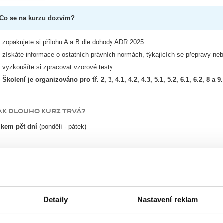
Co se na kurzu dozvím?
zopakujete si přílohu A a B dle dohody ADR 2025
získáte informace o ostatních právních normách, týkajících se přepravy n
vyzkoušíte si zpracovat vzorové testy
Školení je organizováno pro tř. 2, 3, 4.1, 4.2, 4.3, 5.1, 5.2, 6.1, 6.2, 8 a 9.
AK DLOUHO KURZ TRVÁ?
lkem pět dní
(pondělí - pátek)
TERMÍNY
21. – 25. 09. 2026 Brno
02. - 06. 11. 2026 Praha
Detaily
Nastavení reklam