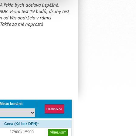
. A řekla bych doslova úspěšné,
ADR. První test 19 bodů, druhý test
m od Vás obdržela v rámci
 Takže za mě naprostá
Místo konání:
Cena (Kč bez DPH)*
17900 / 15900
PŘIHLÁSIT