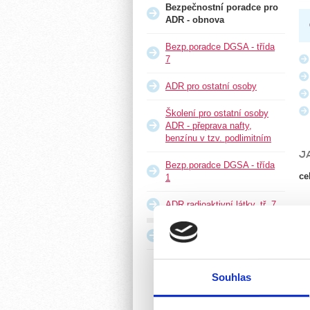
Bezpečnostní poradce pro
ADR - obnova
Bezp.poradce DGSA - třída
7
ADR pro ostatní osoby
Školení pro ostatní osoby
ADR - přeprava nafty,
benzínu v tzv. podlimitním
J
Bezp.poradce DGSA - třída
ce
1
ADR radioaktivní látky, tř. 7
Zajímavosti
Souhlas