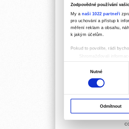
Zodpovědné používání vaši
My a
naši 1022 partneři
zpra
Po
pro uchování a přístup k in
oz
měření reklam a obsahu, náh
Ce
k jakým účelům.
ne
Pokud to povolíte, rádi bych
Shromažďovali informace
Co
Identifikovali vaše zaříz
Výběr
Zjistěte více o tom, jak zpr
Nutné
souhlasu
můžete kdykoliv změnit nebo 
K personalizaci obsahu a re
cookie. Informace o tom, jak
tyto údaje mohou zkombinovat
Odmítnout
používáte jejich služby.
C