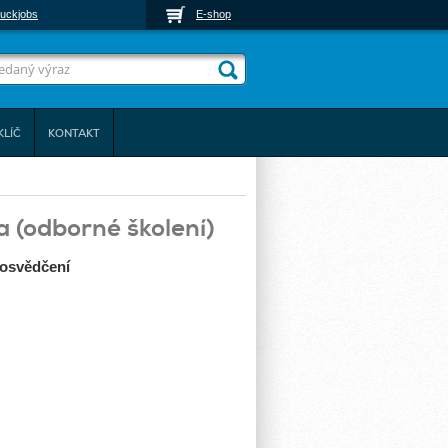
uckjobs
E-shop
KLÍČ
KONTAKT
 (odborné školení)
 osvědčení