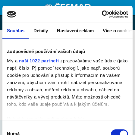
MENU
E-shop
Souhlas
Detaily
Nastavení reklam
Více o cookies
ADR radioaktivní látky, tř. 7
Školení pro řidiče ADR - třída 7.
Zodpovědné používání vašich údajů
My a
naši 1022 partneři
zpracováváme vaše údaje (jako
např. číslo IP) pomocí technologií, jako např. souborů
Pokud nevidíte volný termín, kontaktujte nás – rádi vám vyjdeme
vstříc.
cookie pro uchování a přístup k informacím na vašem
zařízení, abychom vám mohli nabízet personalizované
reklamy a obsah, měření reklam a obsahu, náhled na
K TOMUTO TÉMATU NENÍ V SOUČASNÉ DOBĚ
návštěvníky a vývoj produktů. Máte možnosti ohledně
NAPLÁNOVÁN KONKRÉTNÍ TERMÍN
toho, kdo vaše údaje používá a k jakým účelům.
Pokud to povolíte, rádi bychom také:
© copyrigts 2000 – 2026
Shromažďovali informace o vaší geografické poloze,
Výběr
které mohou být přesné na několik metrů
Nutné
Mapa webu
|
Obchodní podmínky
|
Kontakt
|
RSS