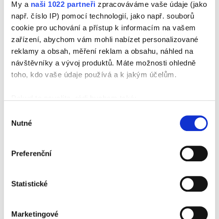
My a
naši 1022 partneři
zpracováváme vaše údaje (jako
např. číslo IP) pomocí technologií, jako např. souborů
cookie pro uchování a přístup k informacím na vašem
PRO KOHO WEBINÁŘ JE?
zařízení, abychom vám mohli nabízet personalizované
pracujete v ekonomickém oddělení dopravní firmy a řešíte
reklamy a obsah, měření reklam a obsahu, náhled na
cestovní náhrady
návštěvníky a vývoj produktů. Máte možnosti ohledně
účtujete diety ve své rodinné firmě
toho, kdo vaše údaje používá a k jakým účelům.
potřebujete vědět, jak zaúčtovat platné sazby
Pokud to povolíte, rádi bychom také:
Shromažďovali informace o vaší geografické poloze,
Výběr
CO SE DOZVÍTE?
které mohou být přesné na několik metrů
Nutné
souhlasu
Které předpisy upravují poskytování cestovních náhrad?
Identifikovali vaše zařízení pomocí aktivního
skenování pro konkrétní charakteristiky (otisk prstu)
Na jaké náhrady má zaměstnanec nárok?
Preferenční
Zjistěte více o tom, jak zpracováváme vaše osobní
Jak stanovit správně diety pro řidiče?
údaje, a nastavte si předvolby v
části s podrobnostmi
.
Svůj souhlas můžete kdykoliv změnit nebo odvolat v
Statistické
JAK DLOUHO WEBINÁŘ TRVÁ?
části Prohlášení o souborech cookie.
9:00 - 12:00 s možností dotazů
K personalizaci obsahu a reklam, poskytování funkcí
Marketingové