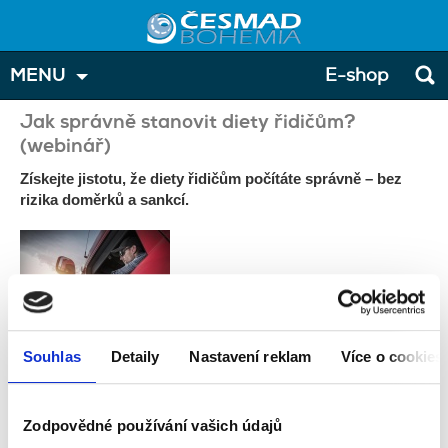
MENU
E-shop
Jak správně stanovit diety řidičům?
(webinář)
Získejte jistotu, že diety řidičům počítáte správně – bez
rizika doměrků a sankcí.
Správné stanovení a účtování diet řidičům patří mezi častá a zároveň
Souhlas
Detaily
Nastavení reklam
Více o cookies
riziková témata v oblasti cestovních náhrad. Tento webinář vám
poskytne přehled aktuálních předpisů i praktický návod, jak diety
správně vypočítat a zaúčtovat v souladu s platnou legislativou.
Zodpovědné používání vašich údajů