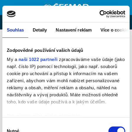
MENU
E-shop
Souhlas
Detaily
Nastavení reklam
Více o cookies
Obsluha digitálního tachografu (odborný
seminář)
Zodpovědné používání vašich údajů
My a
naši 1022 partneři
zpracováváme vaše údaje (jako
např. číslo IP) pomocí technologií, jako např. souborů
cookie pro uchování a přístup k informacím na vašem
zařízení, abychom vám mohli nabízet personalizované
reklamy a obsah, měření reklam a obsahu, náhled na
Co je obsahem kurzu?
návštěvníky a vývoj produktů. Máte možnosti ohledně
toho, kdo vaše údaje používá a k jakým účelům.
nové nařízení č. 165/2014 EU
konstrukce a funkce digitálního tachografu
Pokud to povolíte, rádi bychom také:
poruchy a závady, postup při poruše přístroje nebo karty
Shromažďovali informace o vaší geografické poloze,
Výběr
kontroly, postupy při kontrolách - podvodné jednání s digitálními
které mohou být přesné na několik metrů
tachografy
Nutné