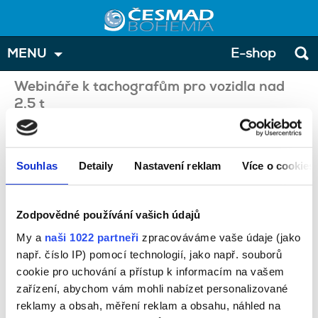
MENU
E-shop
Webináře k tachografům pro vozidla nad
2,5 t
Souhlas
Detaily
Nastavení reklam
Více o cookies
Zodpovědné používání vašich údajů
Pokud jste se zúčastnili našeho úvodního webináře o
novém nařízení
o tachografech ve vozidlech nad 2,5 t
,
připravili jsme pro vás
My a
naši 1022 partneři
zpracováváme vaše údaje (jako
navazující webináře zaměřené na praktické dopady nové povinnosti –
např. číslo IP) pomocí technologií, jako např. souborů
a navíc se
zvýhodněnou nabídkou
.
cookie pro uchování a přístup k informacím na vašem
Speciální nabídka:
zařízení, abychom vám mohli nabízet personalizované
Při přihlášení
do konce ledna na čtyři navazující webináře
získáte
reklamy a obsah, měření reklam a obsahu, náhled na
ten nejlevnější z nich zdarma
.