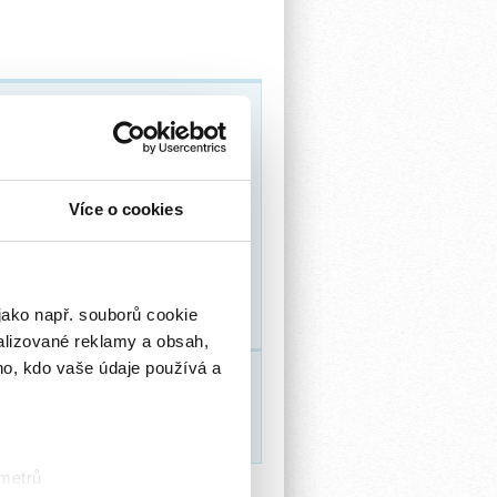
ekárenská 77,areál GW LOGISTICS
Více o cookies
jako např. souborů cookie
m
alizované reklamy a obsah,
ho, kdo vaše údaje používá a
ZEPTEJTE SE NÁS
PŘIHLÁSIT SE
 metrů