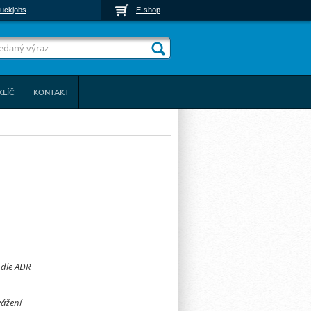
uckjobs
E-shop
KLÍČ
KONTAKT
 dle ADR
vážení