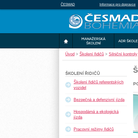
ČESMAD
Informace pro dopravce
MANAŽERSKÁ
ADR ŠKOLE
ŠKOLENÍ
Úvod
>
Školení řidičů
>
Silniční kontroly
Š
ŠKOLENÍ ŘIDIČŮ
Školení řidičů referentských
P
vozidel
Bezpečná a defenzivní jízda
Hospodárná a ekologická
jízda
Pracovní režimy řidičů