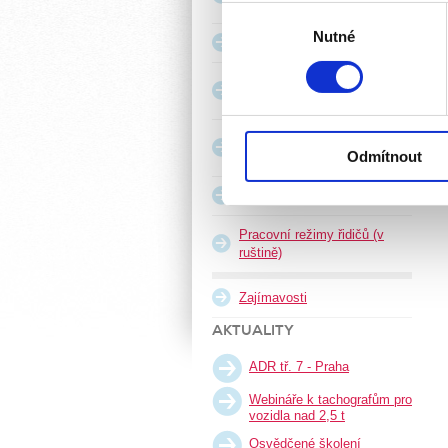
Identifikovali vaše zaříz
přeprava osob
Výběr
Zjistěte více o tom, jak zpr
Nutné
souhlasu
Bezpečný řidič
můžete kdykoliv změnit nebo 
Péče o cestující se
zdravotním postižením
K personalizaci obsahu a re
cookie. Informace o tom, jak
Změny v pracovních
tyto údaje mohou zkombinovat
Odmítnout
režimech a tachografech
používáte jejich služby.
Asistenční systémy
Pracovní režimy řidičů (v
ruštině)
Zajímavosti
AKTUALITY
ADR tř. 7 - Praha
Webináře k tachografům pro
vozidla nad 2,5 t
Osvědčené školení