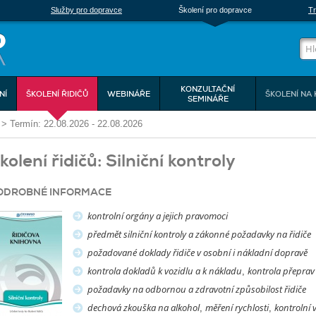
Služby pro dopravce
Školení pro dopravce
Tr
KONZULTAČNÍ
NÍ
ŠKOLENÍ ŘIDIČŮ
WEBINÁŘE
ŠKOLENÍ NA 
SEMINÁŘE
>
Termín: 22.08.2026 - 22.08.2026
kolení řidičů: Silniční kontroly
ODROBNÉ INFORMACE
kontrolní orgány a jejich pravomoci
předmět silniční kontroly a zákonné požadavky na řidiče
požadované doklady řidiče v osobní i nákladní dopravě
kontrola dokladů k vozidlu a k nákladu
kontrola přeprav
,
požadavky na odbornou a zdravotní způsobilost řidiče
dechová zkouška na alkohol
měření rychlosti
kontrolní 
,
,