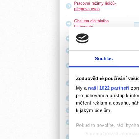
Pracovní režimy řidičů-
přeprava osob
Obsluha digitálního
tachografu
Uložení a upevnění nákladu
Dopravní předpisy aktuálně
Souhlas
Mezinárodní dopravní
předpisy
Zodpovědné používání vaši
Doklady řidiče, vozidla a
nákladu
My a
naši 1022 partneři
zpra
pro uchování a přístup k in
Dopravní nehody
měření reklam a obsahu, náh
k jakým účelům.
Silniční kontroly
První pomoc
Pokud to povolíte, rádi bych
Shromažďovali informace
Řidič, reprezentant firmy -