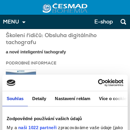
MENU
E-shop
Školení řidičů: Obsluha digitálního
tachografu
a nové inteligentní tachografy
PODROBNÉ INFORMACE
Souhlas
Detaily
Nastavení reklam
Více o cookies
Zodpovědné používání vašich údajů
konstrukce a funkce digitálního tachografu
My a
naši 1022 partneři
zpracováváme vaše údaje (jako
povinnosti držitele karty řidiče