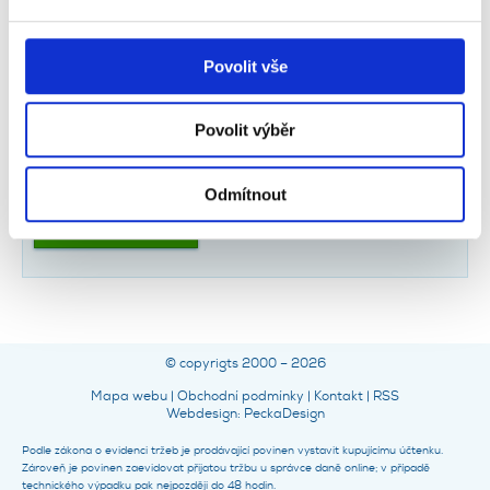
mob.:
731131327
soubory cookie. Informace o tom, jak náš web používáte,
Fax:
241040188
sdílíme se svými partnery pro sociální média, inzerci a
E-mail:
skoleni.praha@cesmad.com
Povolit vše
analýzy. Partneři tyto údaje mohou zkombinovat s
dalšími informacemi, které jste jim poskytli nebo které
Cena:
1 500,00 Kč (s DPH 1 500,00 Kč)
získali v důsledku toho, že používáte jejich služby.
Povolit výběr
ZEPTEJTE SE NÁS
Odmítnout
Cena pro členy:
1 000,00 Kč (s DPH 1 000,00 Kč)
PŘIHLÁSIT SE
© copyrigts 2000 – 2026
Mapa webu
|
Obchodní podmínky
|
Kontakt
|
RSS
Webdesign
:
PeckaDesign
Podle zákona o evidenci tržeb je prodávající povinen vystavit kupujícímu účtenku.
Zároveň je povinen zaevidovat přijatou tržbu u správce daně online; v případě
technického výpadku pak nejpozději do 48 hodin.