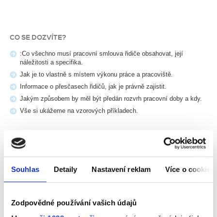
CO SE DOZVÍTE?
:Co všechno musí pracovní smlouva řidiče obsahovat, její
náležitosti a specifika.
Jak je to vlastně s místem výkonu práce a pracoviště.
Informace o přesčasech řidičů, jak je právně zajistit.
Jakým způsobem by měl být předán rozvrh pracovní doby a kdy.
Vše si ukážeme na vzorových příkladech.
JAK DLOUHO WEBINÁŘ TRVÁ?
9:00 - 10:00 s možností dotazů
Souhlas
Detaily
Nastavení reklam
Více o cookies
Webinářem vás provede
advokátka Mgr. Eva Hojková
, která se
problematice pracovního práva v dopravě dlouhodobě věnuje v praxi.
Zodpovědné používání vašich údajů