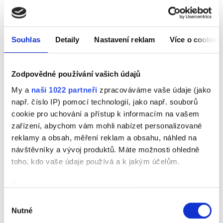
občerstvení
ABY VÁM MINISTERSTVO DOPRAVY VYDALO PRŮKAZ
Souhlas
Detaily
Nastavení reklam
Více o cookies
ŘIDIČE ADR, JE NUTNÉ MU UHRADIT MANIPULAČNÍ
POPLATEK V HODNOTĚ:
Nová průkazka - 200 Kč + DPH
Zodpovědné používání vašich údajů
Vystavení duplikátu průkazky - 100 Kč + DPH
My a
naši 1022 partneři
zpracováváme vaše údaje (jako
Poplatek vám bude automaticky přičten k objednávce
např. číslo IP) pomocí technologií, jako např. souborů
školení. Platba stále možná hotově či na fakturu. Po
cookie pro uchování a přístup k informacím na vašem
úspěšném složení zkoušky odvede ČESMAD BOHEMIA
zařízení, abychom vám mohli nabízet personalizované
poplatek Ministerstvu dopravy ČR a vám bude vystaven
průkaz řidiče ADR.
reklamy a obsah, měření reklam a obsahu, náhled na
návštěvníky a vývoj produktů. Máte možnosti ohledně
toho, kdo vaše údaje používá a k jakým účelům.
Pokud to povolíte, rádi bychom také:
ŠKOLENÍ JE VEDENO V RUSKÉM JAZYCE VČETNĚ
Shromažďovali informace o vaší geografické poloze,
ZKOUŠEK.
Výběr
které mohou být přesné na několik metrů
Nutné
souhlasu
Identifikovali vaše zařízení pomocí aktivního