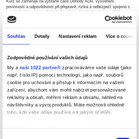
Kurz se zaměřuje na vybrané části Dohody ADR, vysvětlení
povinností a odpovědností při přepravě, rizika a nebezpečí spojená s
manipulací s nebezpečnými věcmi a správné zásady bezpečné
nakládky a vykládky.
Souhlas
Detaily
Nastavení reklam
Více o cookies
PRO KOHO JE KURZ URČEN?
Proškoleni musí být všichni zaměstnanci, kteří přicházejí s
nebezpečným zbožím do kontaktu.
Zodpovědné používání vašich údajů
Nezáleží na tom, jestli jsou to např. závozníci, nebo zaměstnanci,
My a
naši 1022 partneři
zpracováváme vaše údaje (jako
kteří zboží balí, nakládají na vozidla, vykládají do skladu,
manipulují s ním, plní plynové lahve, nebo jen administrativně
např. číslo IP) pomocí technologií, jako např. souborů
odesílají. V každém z těchto případů musí pracovník znát své
cookie pro uchování a přístup k informacím na vašem
povinnosti podle zákona a Dohody ADR.
zařízení, abychom vám mohli nabízet personalizované
reklamy a obsah, měření reklam a obsahu, náhled na
Nabízíme vám poradenskou službu. Co pro vás uděláme?
návštěvníky a vývoj produktů. Máte možnosti ohledně
toho, kdo vaše údaje používá a k jakým účelům.
Nejdříve společně zjistíme, kdo z vašich zaměstnanců přichází do
kontaktu s nebezpečnými věcmi a v jakém rozsahu. Tito
zaměstnanci musí vědět, jaké jsou jejich povinnosti ze zákona.
Pokud to povolíte, rádi bychom také:
Vyhnete se tak případným nepříjemnostem ve vztahu ke svým
Shromažďovali informace o vaší geografické poloze,
Výběr
zákazníkům, nebo pokutám při kontrolách.