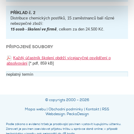
PŘÍKLAD č. 2
Distribuce chemických postřiků, 15 zaměstnanců balí různé
nebezpečné zboží:
15 osob - školení ve firmě
, celkem za den 24.500 Kč.
PŘIPOJENÉ SOUBORY
Každý účastník školení obdrží vícejazyčné osvědčení o
absolvování
[*.pdf, 859 kB]
neplatný termín
© copyrigts 2000 – 2026
Mapa webu
|
Obchodní podmínky
|
Kontakt
|
RSS
Webdesign
:
PeckaDesign
Podle zákona o evidenci tržeb je prodávající povinen vystavit kupujícímu účtenku.
Zároveň je povinen zaevidovat přijatou tržbu u správce daně online; v případě
technického výpadku pak nejpozději do 48 hodin.