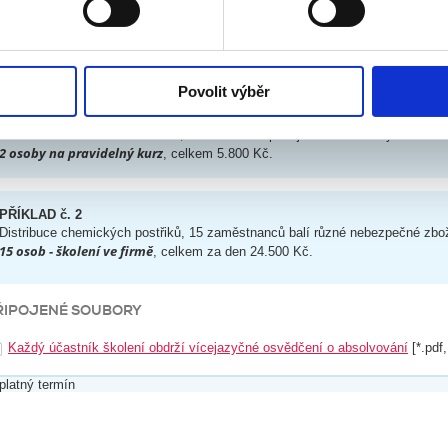
Po proškolení zaměstnance vystavíme samozřejmě osvědčení o školení. To
případě kontroly, nebo v případě pracovního úrazu, kdy bude pojišťovna vy
klam, poskytování funkcí sociálních médií a analýze naší návšt
absolvoval školení podle zákona. Naše osvědčení je rovnou ve třech světový
 náš web používáte, sdílíme se svými partnery pro sociální média
zaměstnanci pohybují i v zahraničí.
 s dalšími informacemi, které jste jim poskytli nebo které získa
Povolit výběr
PŘÍKLAD č. 1
Velkoobchodní sklad s barvami, 2 skladníci expedují krabice a sudy s barvam
2 osoby na pravidelný kurz
, celkem 5.800 Kč.
PŘÍKLAD č. 2
Distribuce chemických postřiků, 15 zaměstnanců balí různé nebezpečné zbož
15 osob - školení ve firmě
, celkem za den 24.500 Kč.
ŘIPOJENÉ SOUBORY
Každý účastník školení obdrží vícejazyčné osvědčení o absolvování
[*.pdf
platný termín