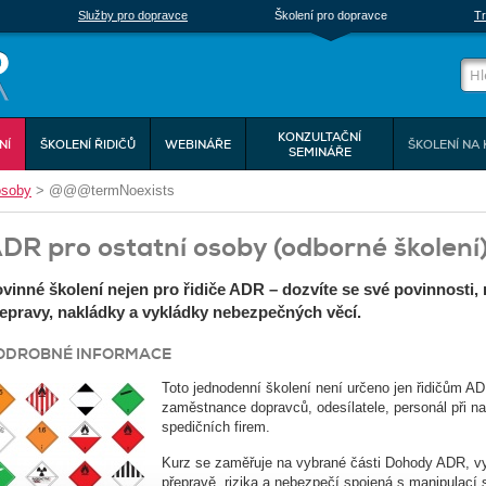
Služby pro dopravce
Školení pro dopravce
Tr
KONZULTAČNÍ
NÍ
ŠKOLENÍ ŘIDIČŮ
WEBINÁŘE
ŠKOLENÍ NA 
SEMINÁŘE
osoby
>
@@@termNoexists
DR pro ostatní osoby (odborné školení
vinné školení nejen pro řidiče ADR – dozvíte se své povinnosti,
epravy, nakládky a vykládky nebezpečných věcí.
ODROBNÉ INFORMACE
Toto jednodenní školení není určeno jen řidičům A
zaměstnance dopravců, odesílatele, personál při n
spedičních firem.
Kurz se zaměřuje na vybrané části Dohody ADR, vys
přepravě, rizika a nebezpečí spojená s manipulac