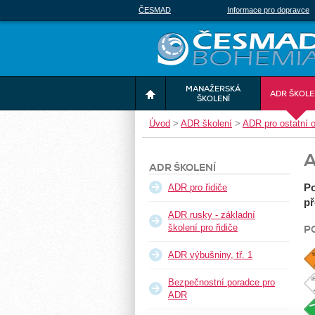
ČESMAD
Informace pro dopravce
MANAŽERSKÁ
ADR ŠKOLE
ŠKOLENÍ
Úvod
>
ADR školení
>
ADR pro ostatní 
A
ADR ŠKOLENÍ
Po
ADR pro řidiče
př
ADR rusky - základní
školení pro řidiče
P
ADR výbušniny, tř. 1
Bezpečnostní poradce pro
ADR