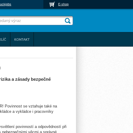
uckjobs
E-shop
KLÍČ
KONTAKT
)
 rizika a zásady bezpečné
DR! Povinnost se vztahuje také na
akládce a vykládce i pracovníky
větlení povinností a odpovědností při
í s nebezpečnými věcmi a správné