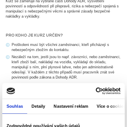
Kurz se zaměřuje na vybrané části Dohody ADR, vysvětlení
povinností a odpovědností při přepravě, rizika a nebezpečí spojená s
manipulací s nebezpečnými věcmi a správné zásady bezpečné
nakládky a vykládky.
PRO KOHO JE KURZ URČEN?
Proškoleni musí být všichni zaměstnanci, kteří přicházejí s
nebezpečným zbožím do kontaktu.
Nezáleží na tom, jestli jsou to např. závozníci, nebo zaměstnanci,
kteří zboží balí, nakládají na vozidla, vykládají do skladu,
manipulují s ním, plní plynové lahve, nebo jen administrativně
odesílají. V každém z těchto případů musí pracovník znát své
povinnosti podle zákona a Dohody ADR.
Nabízíme vám poradenskou službu. Co pro vás uděláme?
Nejdříve společně zjistíme, kdo z vašich zaměstnanců přichází do
Souhlas
Detaily
Nastavení reklam
Více o cookies
kontaktu s nebezpečnými věcmi a v jakém rozsahu. Tito
zaměstnanci musí vědět, jaké jsou jejich povinnosti ze zákona.
Vyhnete se tak případným nepříjemnostem ve vztahu ke svým
zákazníkům, nebo pokutám při kontrolách.
Zodpovědné používání vašich údajů