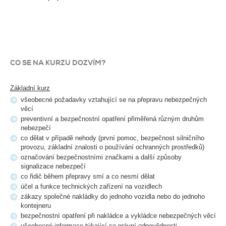
CO SE NA KURZU DOZVÍM?
Základní kurz
všeobecné požadavky vztahující se na přepravu nebezpečných
věcí
preventivní a bezpečnostní opatření přiměřená různým druhům
nebezpečí
co dělat v případě nehody (první pomoc, bezpečnost silničního
provozu, základní znalosti o používání ochranných prostředků)
označování bezpečnostními značkami a další způsoby
signalizace nebezpečí
co řidič během přepravy smí a co nesmí dělat
účel a funkce technických zařízení na vozidlech
zákazy společné nakládky do jednoho vozidla nebo do jednoho
kontejneru
bezpečnostní opatření při nakládce a vykládce nebezpečných věcí
všeobecné informace týkající se právní odpovědnosti