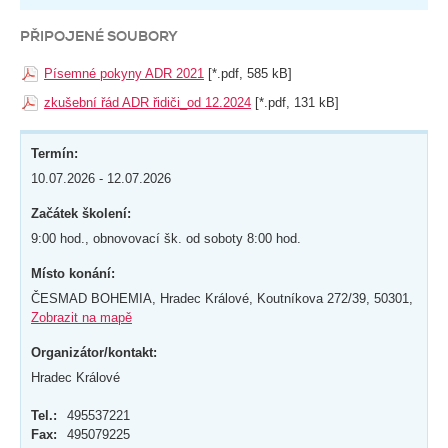
PŘIPOJENÉ SOUBORY
Písemné pokyny ADR 2021
[*.pdf, 585 kB]
zkušební řád ADR řidiči_od 12.2024
[*.pdf, 131 kB]
Termín:
10.07.2026 - 12.07.2026
Začátek školení:
9:00 hod., obnovovací šk. od soboty 8:00 hod.
Místo konání:
ČESMAD BOHEMIA, Hradec Králové, Koutníkova 272/39, 50301,
Zobrazit na mapě
Organizátor/kontakt:
Hradec Králové
Tel.:
495537221
Fax:
495079225