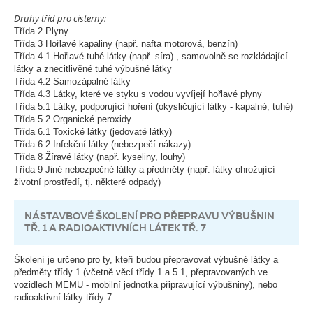
Druhy tříd pro cisterny:
Třída 2 Plyny
Třída 3 Hořlavé kapaliny (např. nafta motorová, benzín)
Třída 4.1 Hořlavé tuhé látky (např. síra) , samovolně se rozkládající
látky a znecitlivěné tuhé výbušné látky
Třída 4.2 Samozápalné látky
Třída 4.3 Látky, které ve styku s vodou vyvíjejí hořlavé plyny
Třída 5.1 Látky, podporující hoření (okysličující látky - kapalné, tuhé)
Třída 5.2 Organické peroxidy
Třída 6.1 Toxické látky (jedovaté látky)
Třída 6.2 Infekční látky (nebezpečí nákazy)
Třída 8 Žíravé látky (např. kyseliny, louhy)
Třída 9 Jiné nebezpečné látky a předměty (např. látky ohrožující
životní prostředí, tj. některé odpady)
NÁSTAVBOVÉ ŠKOLENÍ PRO PŘEPRAVU VÝBUŠNIN
TŘ. 1 A RADIOAKTIVNÍCH LÁTEK TŘ. 7
Školení je určeno pro ty, kteří budou přepravovat výbušné látky a
předměty třídy 1 (včetně věcí třídy 1 a 5.1, přepravovaných ve
vozidlech MEMU - mobilní jednotka připravující výbušniny), nebo
radioaktivní látky třídy 7.