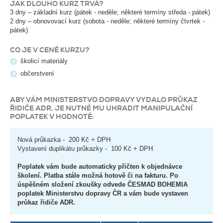
JAK DLOUHO KURZ TRVÁ?
3 dny – základní kurz (pátek - neděle; některé termíny středa - pátek)
2 dny – obnovovací kurz (sobota - neděle; některé termíny čtvrtek -
pátek)
CO JE V CENĚ KURZU?
školicí materiály
občerstvení
ABY VÁM MINISTERSTVO DOPRAVY VYDALO PRŮKAZ
ŘIDIČE ADR, JE NUTNÉ MU UHRADIT MANIPULAČNÍ
POPLATEK V HODNOTĚ:
Nová průkazka - 200 Kč + DPH
Vystavení duplikátu průkazky - 100 Kč + DPH
Poplatek vám bude automaticky přičten k objednávce
školení. Platba stále možná hotově či na fakturu. Po
úspěšném složení zkoušky odvede ČESMAD BOHEMIA
poplatek Ministerstvu dopravy ČR a vám bude vystaven
průkaz řidiče ADR.