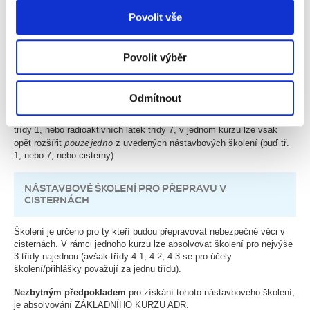
sdílíme se svými partnery pro sociální média, inzerci a
obnovovacího školení kdykoliv v posledním roce platnosti lze
Povolit vše
analýzy. Partneři tyto údaje mohou zkombinovat s
OSVĚDČENÍ ADR prodloužit o dalších 5 let.
dalšími informacemi, které jste jim poskytli nebo které
Pokud je průkaz platný rovněž pro přepravu v cisternách, nebo
získali v důsledku toho, že používáte jejich služby.
Povolit výběr
přepravu výbušnin (tř. 1), nebo radioaktivních látek (tř. 7), lze v
jednom kurzu obnovit pouze jedno z uvedených nástavbových
školení (buď tř. 1, nebo 7, nebo cisterny).
Odmítnout
V rámci obnovovacího kurzu, lze rovněž
osvědčení rozšířit
pro
přepravu v cisternách, nebo přepravu výbušných látek a předmětů
třídy 1, nebo radioaktivních látek třídy 7, v jednom kurzu lze však
pouze jedno
opět rozšířit
z uvedených nástavbových školení (buď tř.
1, nebo 7, nebo cisterny).
NÁSTAVBOVÉ ŠKOLENÍ PRO PŘEPRAVU V
CISTERNÁCH
Školení je určeno pro ty kteří budou přepravovat nebezpečné věci v
cisternách. V rámci jednoho kurzu lze absolvovat školení pro nejvýše
3 třídy najednou (avšak třídy 4.1; 4.2; 4.3 se pro účely
školení/přihlášky považují za jednu třídu).
Nezbytným předpokladem
pro získání tohoto nástavbového školení,
je absolvování ZÁKLADNÍHO KURZU ADR.