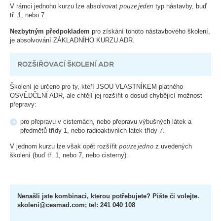
pouze jeden
V rámci jednoho kurzu lze absolvovat
typ nástavby, buď
tř. 1, nebo 7.
Nezbytným předpokladem
pro získání tohoto nástavbového školení,
je absolvování ZÁKLADNÍHO KURZU ADR.
ROZŠIŘOVACÍ ŠKOLENÍ ADR
Školení je určeno pro ty, kteří JSOU VLASTNÍKEM platného
OSVĚDČENÍ ADR, ale chtějí jej rozšířit o dosud chybějící možnost
přepravy:
pro přepravu v cisternách, nebo přepravu výbušných látek a
předmětů třídy 1, nebo radioaktivních látek třídy 7.
pouze jedno
V jednom kurzu lze však opět rozšířit
z uvedených
školení (buď tř. 1, nebo 7, nebo cisterny).
Nenašli jste kombinaci, kterou potřebujete? Pište či volejte.
skoleni@cesmad.com; tel: 241 040 108