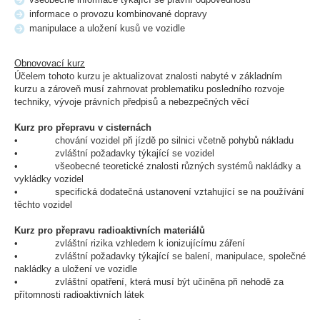
informace o provozu kombinované dopravy
manipulace a uložení kusů ve vozidle
Obnovovací kurz
Účelem tohoto kurzu je aktualizovat znalosti nabyté v základním
kurzu a zároveň musí zahrnovat problematiku posledního rozvoje
techniky, vývoje právních předpisů a nebezpečných věcí
Kurz pro přepravu v cisternách
• chování vozidel při jízdě po silnici včetně pohybů nákladu
• zvláštní požadavky týkající se vozidel
• všeobecné teoretické znalosti různých systémů nakládky a
vykládky vozidel
• specifická dodatečná ustanovení vztahující se na používání
těchto vozidel
Kurz pro přepravu radioaktivních materiálů
• zvláštní rizika vzhledem k ionizujícímu záření
• zvláštní požadavky týkající se balení, manipulace, společné
nakládky a uložení ve vozidle
• zvláštní opatření, která musí být učiněna při nehodě za
přítomnosti radioaktivních látek