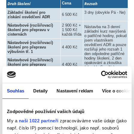
Druh školení
Cena
Rozsah
Základní školení pro
3 dny (obvykle Pá - Ne)
6 500 Kč
získání osvědčení ADR
Nástavbové (rozšiřovací)
2 900 Kč +
Nástavba na 3 denní
školení pro přepravu v
1 500 Kč
základní kurz navýšená
cisternách
každá třída
o patřičné hodiny, pokud
jsem vlastníkem
Nástavbové (rozšiřovací)
osvědčení ADR a pouze
školení pro přepravu
4 400 Kč
rozšiřuji jeho rozsah 1
výbušnin tř. 1
den odpoledne patřičné
hodiny školení, 2 den
Nástavbové (rozšiřovací)
opakování a zkouška
školení pro přepravu
4 400 Kč
(obvykle So - Ne)
radioaktivních látek tř. 7
Obnovovací školení
základní pro prodloužení
4 500 Kč
osvědčení ADR
2 dny (obvykle So - Ne)
Souhlas
Detaily
Nastavení reklam
Více o cookies
Obnovovací školení pro
2 900 Kč
přepravu v cisternách
Obnovovací školení pro
1 den odpoledne
3 000 Kč
Zodpovědné používání vašich údajů
přepravu výbušnin tř. 1
patřičné hodiny školení,
2 den opakování a
Obnovovací školení pro
My a
naši 1022 partneři
zpracováváme vaše údaje (jako
zkouška (obvykle So -
přepravu radioaktivních
3 000 Kč
Ne)
např. číslo IP) pomocí technologií, jako např. souborů
látek tř. 7