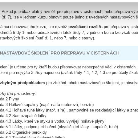
lších 5 let.
Pokud je průkaz platný rovněž pro přepravu v cisternách, nebo přepravu výbuš
(tř. 7), lze v jednom kurzu obnovit pouze jedno z uvedených nástavbových ško
rámci obnovovacího kurzu, lze rovněž
osvědčení rozšířit
pro přepravu v cist
edmětů třídy 1, nebo radioaktivních látek třídy 7, v jednom kurzu lze však opě
stavbových školení (buď tř. 1, nebo 7, nebo cisterny).
NÁSTAVBOVÉ ŠKOLENÍ PRO PŘEPRAVU V CISTERNÁCH
olení je určeno pro ty kteří budou přepravovat nebezpečné věci v cisternách.
olení pro nejvýše 3 třídy najednou (avšak třídy 4.1; 4.2; 4.3 se pro účely škole
zbytným předpokladem
pro získání tohoto nástavbového školení, je ab
uhy tříd pro cisterny:
ída 2 Plyny
ída 3 Hořlavé kapaliny (např. nafta motorová, benzín)
ída 4.1 Hořlavé tuhé látky (např. síra) , samovolně se rozkládající látky a zne
ída 4.2 Samozápalné látky
ída 4.3 Látky, které ve styku s vodou vyvíjejí hořlavé plyny
ída 5.1 Látky, podporující hoření (okysličující látky - kapalné, tuhé)
ída 5.2 Organické peroxidy
ída 6.1 Toxické látky (jedovaté látky)