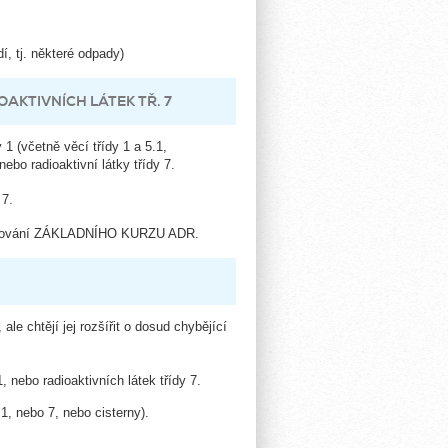
í, tj. některé odpady)
AKTIVNÍCH LÁTEK TŘ. 7
 1 (včetně věcí třídy 1 a 5.1,
bo radioaktivní látky třídy 7.
 7.
solvování ZÁKLADNÍHO KURZU ADR.
 chtějí jej rozšířit o dosud chybějící
 nebo radioaktivních látek třídy 7.
1, nebo 7, nebo cisterny).