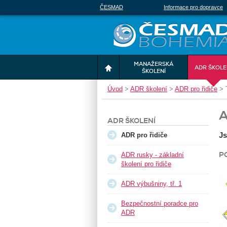
ČESMAD
Informace pro dopravce
MANAŽERSKÁ
ADR ŠKOLE
ŠKOLENÍ
Úvod
>
ADR školení
>
ADR pro řidiče
>
A
ADR ŠKOLENÍ
Js
ADR pro řidiče
P
ADR rusky - základní
školení pro řidiče
ADR výbušniny, tř. 1
Bezpečnostní poradce pro
ADR