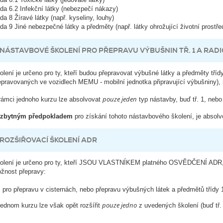
ída 6.2 Infekční látky (nebezpečí nákazy)
ída 8 Žíravé látky (např. kyseliny, louhy)
ída 9 Jiné nebezpečné látky a předměty (např. látky ohrožující životní prostřed
NÁSTAVBOVÉ ŠKOLENÍ PRO PŘEPRAVU VÝBUŠNIN TŘ. 1 A RADIO
olení je určeno pro ty, kteří budou přepravovat výbušné látky a předměty třídy
epravovaných ve vozidlech MEMU - mobilní jednotka připravující výbušniny), ne
pouze jeden
rámci jednoho kurzu lze absolvovat
typ nástavby, buď tř. 1, nebo
zbytným předpokladem
pro získání tohoto nástavbového školení, je ab
ROZŠIŘOVACÍ ŠKOLENÍ ADR
olení je určeno pro ty, kteří JSOU VLASTNÍKEM platného OSVĚDČENÍ ADR, ale
žnost přepravy:
pro přepravu v cisternách, nebo přepravu výbušných látek a předmětů třídy 1,
pouze jedno
jednom kurzu lze však opět rozšířit
z uvedených školení (buď tř. 