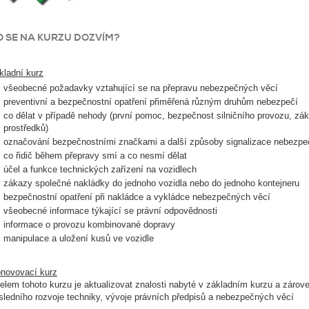
O SE NA KURZU DOZVÍM?
kladní kurz
všeobecné požadavky vztahující se na přepravu nebezpečných věcí
preventivní a bezpečnostní opatření přiměřená různým druhům nebezpečí
co dělat v případě nehody (první pomoc, bezpečnost silničního provozu, zák
prostředků)
označování bezpečnostními značkami a další způsoby signalizace nebezpe
co řidič během přepravy smí a co nesmí dělat
účel a funkce technických zařízení na vozidlech
zákazy společné nakládky do jednoho vozidla nebo do jednoho kontejneru
bezpečnostní opatření při nakládce a vykládce nebezpečných věcí
všeobecné informace týkající se právní odpovědnosti
informace o provozu kombinované dopravy
manipulace a uložení kusů ve vozidle
novovací kurz
elem tohoto kurzu je aktualizovat znalosti nabyté v základním kurzu a zárov
sledního rozvoje techniky, vývoje právních předpisů a nebezpečných věcí