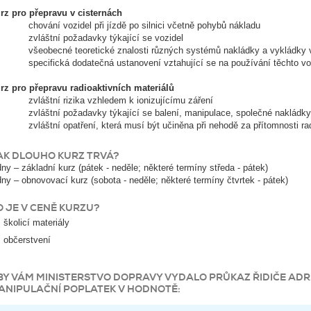
rz pro přepravu v cisternách
chování vozidel při jízdě po silnici včetně pohybů nákladu
zvláštní požadavky týkající se vozidel
všeobecné teoretické znalosti různých systémů nakládky a vykládky v
specifická dodatečná ustanovení vztahující se na používání těchto vo
rz pro přepravu radioaktivních materiálů
zvláštní rizika vzhledem k ionizujícímu záření
zvláštní požadavky týkající se balení, manipulace, společné nakládky a
zvláštní opatření, která musí být učiněna při nehodě za přítomnosti radi
AK DLOUHO KURZ TRVÁ?
dny – základní kurz (pátek - neděle; některé termíny středa - pátek)
dny – obnovovací kurz (sobota - neděle; některé termíny čtvrtek - pátek)
O JE V CENĚ KURZU?
školicí materiály
občerstvení
BY VÁM MINISTERSTVO DOPRAVY VYDALO PRŮKAZ ŘIDIČE ADR
ANIPULAČNÍ POPLATEK V HODNOTĚ: