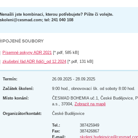
Nenašli jste kombinaci, kterou potřebujete? Pište či volejte.
skoleni@cesmad.com; tel: 241 040 108
ŘIPOJENÉ SOUBORY
Písemné pokyny ADR 2021
[*.pdf, 585 kB]
zkušební řád ADR řidiči_od 12.2024
[*.pdf, 131 kB]
Termín:
26.09.2025 - 28.09.2025
Začátek školení:
9:00 hod., obnovovací šk. od soboty 8:00 hod.
Místo konání:
ČESMAD BOHEMIA uč.1, České Budějovice, P
a.s., 37004,
Zobrazit na mapě
Organizátor/kontakt:
České Budějovice
Tel.:
387425949
Fax:
387426867
E-mail:
skoleni.budejovice@cesmad.co