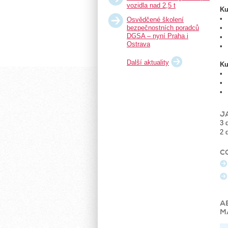
vozidla nad 2,5 t
Ku
• 
Osvědčené školení
bezpečnostních poradců
• 
DGSA – nyní Praha i
• 
Ostrava
• 
Další aktuality
Ku
• 
• 
• 
J
3 
2 
C
A
M