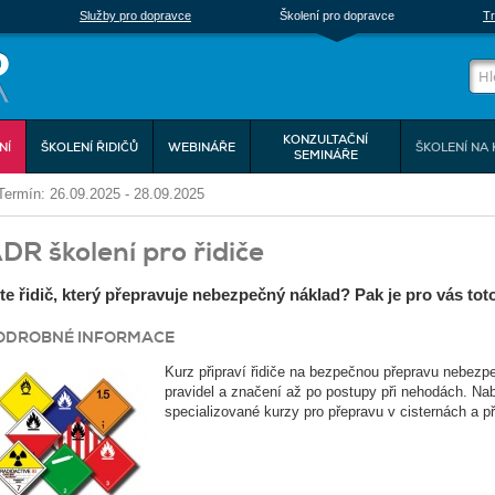
Služby pro dopravce
Školení pro dopravce
Tr
KONZULTAČNÍ
NÍ
ŠKOLENÍ ŘIDIČŮ
WEBINÁŘE
ŠKOLENÍ NA 
SEMINÁŘE
Termín: 26.09.2025 - 28.09.2025
DR školení pro řidiče
te řidič, který přepravuje nebezpečný náklad? Pak je pro vás tot
ODROBNÉ INFORMACE
Kurz připraví řidiče na bezpečnou přepravu nebez
pravidel a značení až po postupy při nehodách. Na
specializované kurzy pro přepravu v cisternách a př