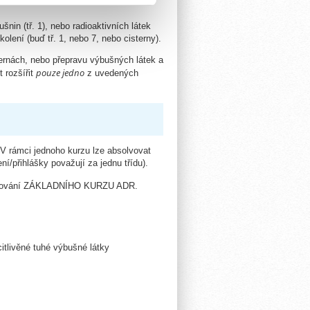
nin (tř. 1), nebo radioaktivních látek
lení (buď tř. 1, nebo 7, nebo cisterny).
ernách, nebo přepravu výbušných látek a
pouze jedno
t rozšířit
z uvedených
 V rámci jednoho kurzu lze absolvovat
ní/přihlášky považují za jednu třídu).
solvování ZÁKLADNÍHO KURZU ADR.
citlivěné tuhé výbušné látky