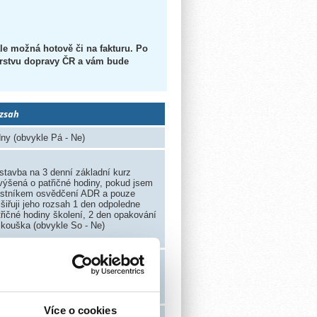
le možná hotově či na fakturu. Po
stvu dopravy ČR a vám bude
zsah
dny (obvykle Pá - Ne)
stavba na 3 denní základní kurz
výšená o patřičné hodiny, pokud jsem
astníkem osvědčení ADR a pouze
zšiřuji jeho rozsah 1 den odpoledne
třičné hodiny školení, 2 den opakování
zkouška (obvykle So - Ne)
dny (obvykle So - Ne)
Více o cookies