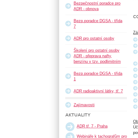
Bezpečnostní poradce pro
ADR - obnova
C
Bezp.poradce DGSA - třída
7
Zá
ADR pro ostatní osoby
Školení pro ostatní osoby
ADR - přeprava nafty,
benzínu v tzv. podlimitním
Bezp.poradce DGSA - třída
1
ADR radioaktivní látky, tř. 7
Zajímavosti
AKTUALITY
Ob
ADR tř. 7 - Praha
Úč
po
Webináře k tachografům pro