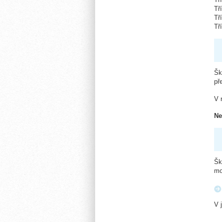
Tř
Tř
Tř
Šk
př
V 
Ne
Šk
mo
V 