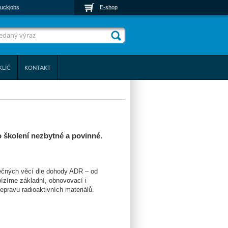
uckjobs
E-shop
KLÍČ
KONTAKT
o školení nezbytné a povinné.
pečných věcí dle dohody ADR – od
bízíme základní, obnovovací i
epravu radioaktivních materiálů.