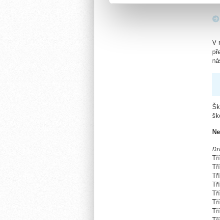
da
V 
př
ná
Šk
šk
Ne
Dr
Tř
Tř
Tř
Tř
Tř
Tř
Tř
Tř