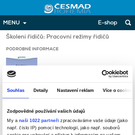
MENU
E-shop
Školení řidičů: Pracovní režimy řidičů
PODROBNÉ INFORMACE
Souhlas
Detaily
Nastavení reklam
Více o cookies
limity doby řízení a odpočinku
Zodpovědné používání vašich údajů
funkce a používání tachografu
My a
naši 1022 partneři
zpracováváme vaše údaje (jako
náhradní záznamy činnosti řidiče
např. číslo IP) pomocí technologií, jako např. souborů
zvláštní případy (např. osádka dvou řidičů, odpočinek na trajektu,
cookie pro uchování a přístup k informacím na vašem