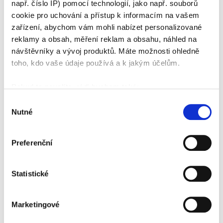
např. číslo IP) pomocí technologií, jako např. souborů
manuální zadávání činností
cookie pro uchování a přístup k informacím na vašem
zobrazení dat na displeji a výtisky
zařízení, abychom vám mohli nabízet personalizované
export dat
reklamy a obsah, měření reklam a obsahu, náhled na
ovládání přístroje v konkrétních situacích
návštěvníky a vývoj produktů. Máte možnosti ohledně
toho, kdo vaše údaje používá a k jakým účelům.
Termín:
Pokud to povolíte, rádi bychom také:
29.12.2026
Shromažďovali informace o vaší geografické poloze,
Výběr
které mohou být přesné na několik metrů
Nutné
souhlasu
Začátek školení:
Identifikovali vaše zařízení pomocí aktivního
8:00 hod.
skenování pro konkrétní charakteristiky (otisk prstu)
Preferenční
Zjistěte více o tom, jak zpracováváme vaše osobní
Místo konání:
údaje, a nastavte si předvolby v
části s podrobnostmi
.
ČESMAD BOHEMIA, Hradec Králové, Koutníkova 272/39, 50301,
Svůj souhlas můžete kdykoliv změnit nebo odvolat v
Zobrazit na mapě
Statistické
části Prohlášení o souborech cookie.
Organizátor/kontakt:
Hradec Králové
K personalizaci obsahu a reklam, poskytování funkcí
Marketingové
sociálních médií a analýze naší návštěvnosti využíváme
Tel.:
495537221