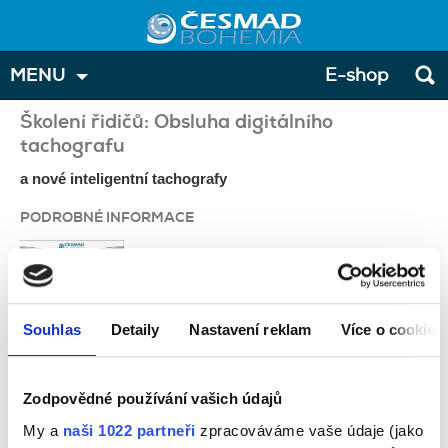
MENU
E-shop
Školení řidičů: Obsluha digitálního
tachografu
a nové inteligentní tachografy
PODROBNÉ INFORMACE
Souhlas
Detaily
Nastavení reklam
Více o cookies
Zodpovědné používání vašich údajů
konstrukce a funkce digitálního tachografu
My a
naši 1022 partneři
zpracováváme vaše údaje (jako
povinnosti držitele karty řidiče