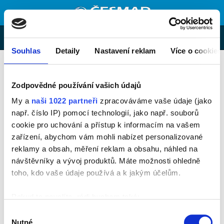
MENU
E-shop
Souhlas
Detaily
Nastavení reklam
Více o cookies
Zeptejte se nás
KONTAKTNÍ FORMULÁŘ
Zodpovědné používání vašich údajů
My a
naši 1022 partneři
zpracováváme vaše údaje (jako
E-mail:
např. číslo IP) pomocí technologií, jako např. souborů
cookie pro uchování a přístup k informacím na vašem
zařízení, abychom vám mohli nabízet personalizované
Telefon:
reklamy a obsah, měření reklam a obsahu, náhled na
návštěvníky a vývoj produktů. Máte možnosti ohledně
Zpráva:
toho, kdo vaše údaje používá a k jakým účelům.
Pokud to povolíte, rádi bychom také:
Shromažďovali informace o vaší geografické poloze,
Výběr
které mohou být přesné na několik metrů
Nutné