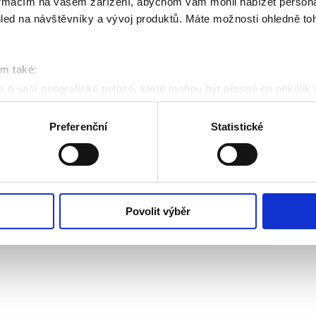
formacím na vašem zařízení, abychom vám mohli nabízet person
led na návštěvníky a vývoj produktů. Máte možnosti ohledně to
om také:
 o vaší geografické poloze, které mohou být přesné na několik
ení pomocí aktivního skenování pro konkrétní charakteristiky (oti
acováváme vaše osobní údaje, a nastavte si předvolby v
části s
Preferenční
Statistické
odvolat v části Prohlášení o souborech cookie.
klam, poskytování funkcí sociálních médií a analýze naší návšt
Mapa we
 náš web používáte, sdílíme se svými partnery pro sociální média
 s dalšími informacemi, které jste jim poskytli nebo které získa
Povolit výběr
ovinen vystavit kupujícímu účtenku. Zároveň je povinen zaevidovat přijatou tržbu u správce da