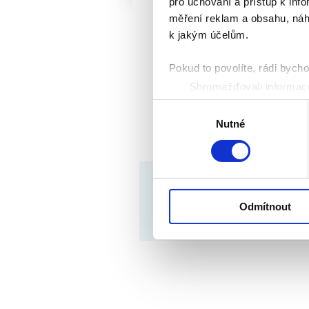
pro uchování a přístup k in
měření reklam a obsahu, náh
k jakým účelům.
Pokud to povolíte, rádi bych
Shromažďovali informace
Identifikovali vaše zaříz
Výběr
Zjistěte více o tom, jak zpr
Nutné
souhlasu
můžete kdykoliv změnit nebo 
K personalizaci obsahu a re
© copyrigts 2000 – 2026
cookie. Informace o tom, jak
tyto údaje mohou zkombinovat
Odmítnout
Podle zákona o evidenci tržeb je prodávající p
používáte jejich služby.
nejpozději do 48 hodin.