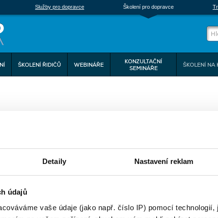
Služby pro dopravce
Školení pro dopravce
Tr
KONZULTAČNÍ
NÍ
ŠKOLENÍ ŘIDIČŮ
WEBINÁŘE
ŠKOLENÍ NA 
SEMINÁŘE
eptejte se nás
Detaily
Nastavení reklam
ONTAKTNÍ FORMULÁŘ
E-mail:
Telefon:
ch údajů
cováváme vaše údaje (jako např. číslo IP) pomocí technologií, 
Zpráva: