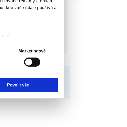
alizované reklamy a obsah,
ho, kdo vaše údaje používá a
 metrů
sk prstu)
 podrobnostmi
. Svůj souhlas
Marketingové
ěvnosti využíváme soubory
bu
|
Obchodní podmínky
|
Kontakt
|
RSS
, inzerci a analýzy. Partneři
Webdesign
:
PeckaDesign
li v důsledku toho, že
Povolit vše
ně online; v případě technického výpadku pak