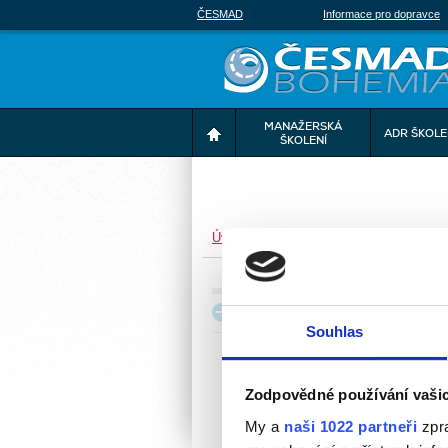
ČESMAD
Informace pro dopravce
MANAŽERSKÁ
ADR ŠKOLE
ŠKOLENÍ
Úvod
>
Zeptejte se nás
Z
Zajímavosti
Souhlas
K
Zodpovědné používání vaši
My a
naši 1022 partneři
zpra