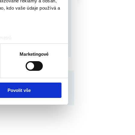
alizované reklamy a obsah,
ho, kdo vaše údaje používá a
 metrů
sk prstu)
 podrobnostmi
. Svůj souhlas
Marketingové
ěvnosti využíváme soubory
bu
|
Obchodní podmínky
|
Kontakt
|
RSS
, inzerci a analýzy. Partneři
Webdesign
:
PeckaDesign
li v důsledku toho, že
Povolit vše
ně online; v případě technického výpadku pak