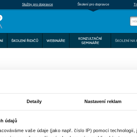
Služby pro dopravce
Školení pro dopravce
Tr
KONZULTAČNÍ
NÍ
ŠKOLENÍ ŘIDIČŮ
WEBINÁŘE
ŠKOLENÍ NA 
SEMINÁŘE
eptejte se nás
Detaily
Nastavení reklam
ONTAKTNÍ FORMULÁŘ
E-mail:
Telefon:
ch údajů
cováváme vaše údaje (jako např. číslo IP) pomocí technologií, 
Zpráva: