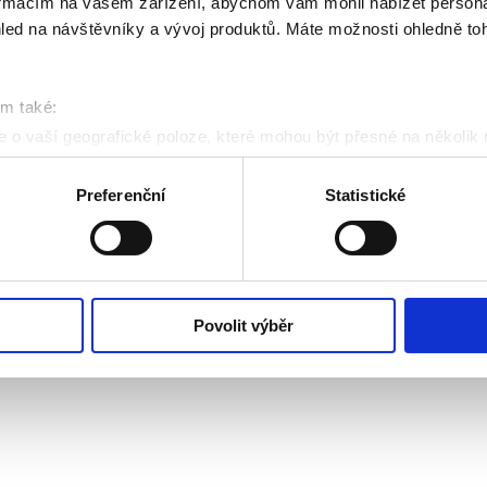
formacím na vašem zařízení, abychom vám mohli nabízet person
led na návštěvníky a vývoj produktů. Máte možnosti ohledně to
om také:
 o vaší geografické poloze, které mohou být přesné na několik
ení pomocí aktivního skenování pro konkrétní charakteristiky (oti
acováváme vaše osobní údaje, a nastavte si předvolby v
části s
Preferenční
Statistické
odvolat v části Prohlášení o souborech cookie.
klam, poskytování funkcí sociálních médií a analýze naší návšt
Mapa we
 náš web používáte, sdílíme se svými partnery pro sociální média
 s dalšími informacemi, které jste jim poskytli nebo které získa
Povolit výběr
ovinen vystavit kupujícímu účtenku. Zároveň je povinen zaevidovat přijatou tržbu u správce da