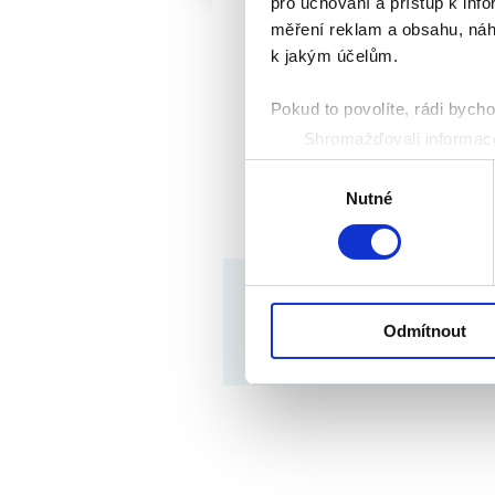
pro uchování a přístup k in
měření reklam a obsahu, náh
k jakým účelům.
Pokud to povolíte, rádi bych
Shromažďovali informace
Identifikovali vaše zaříz
Výběr
Zjistěte více o tom, jak zpr
Nutné
souhlasu
můžete kdykoliv změnit nebo 
K personalizaci obsahu a re
© copyrigts 2000 – 2026
cookie. Informace o tom, jak
tyto údaje mohou zkombinovat
Odmítnout
Podle zákona o evidenci tržeb je prodávající p
používáte jejich služby.
nejpozději do 48 hodin.