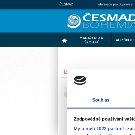
ČESMAD
Informace pro dopravce
MANAŽERSKÁ
ADR ŠKOLE
ŠKOLENÍ
Úvod
>
Zeptejte se nás
Z
Zajímavosti
Souhlas
K
Zodpovědné používání vaši
My a
naši 1022 partneři
zpra