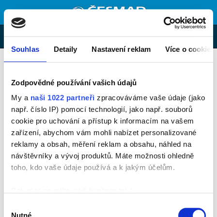
MENU
E-shop
Souhlas
Detaily
Nastavení reklam
Více o cookies
Zeptejte se nás
KONTAKTNÍ FORMULÁŘ
Zodpovědné používání vašich údajů
My a
naši 1022 partneři
zpracováváme vaše údaje (jako
E-mail:
např. číslo IP) pomocí technologií, jako např. souborů
cookie pro uchování a přístup k informacím na vašem
zařízení, abychom vám mohli nabízet personalizované
Telefon:
reklamy a obsah, měření reklam a obsahu, náhled na
návštěvníky a vývoj produktů. Máte možnosti ohledně
Zpráva:
toho, kdo vaše údaje používá a k jakým účelům.
Pokud to povolíte, rádi bychom také:
Shromažďovali informace o vaší geografické poloze,
Výběr
které mohou být přesné na několik metrů
Nutné