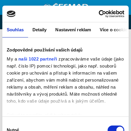
MENU
E-shop
Souhlas
Detaily
Nastavení reklam
Více o cookies
Zeptejte se nás
KONTAKTNÍ FORMULÁŘ
Zodpovědné používání vašich údajů
My a
naši 1022 partneři
zpracováváme vaše údaje (jako
E-mail:
např. číslo IP) pomocí technologií, jako např. souborů
cookie pro uchování a přístup k informacím na vašem
zařízení, abychom vám mohli nabízet personalizované
Telefon:
reklamy a obsah, měření reklam a obsahu, náhled na
návštěvníky a vývoj produktů. Máte možnosti ohledně
Zpráva:
toho, kdo vaše údaje používá a k jakým účelům.
Pokud to povolíte, rádi bychom také:
Shromažďovali informace o vaší geografické poloze,
Výběr
které mohou být přesné na několik metrů
Nutné