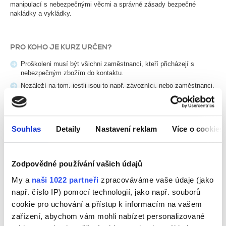
manipulací s nebezpečnými věcmi a správné zásady bezpečné
nakládky a vykládky.
PRO KOHO JE KURZ URČEN?
Proškoleni musí být všichni zaměstnanci, kteří přicházejí s
nebezpečným zbožím do kontaktu.
Nezáleží na tom, jestli jsou to např. závozníci, nebo zaměstnanci,
kteří zboží balí, nakládají na vozidla, vykládají do skladu,
manipulují s ním, plní plynové lahve, nebo jen administrativně
odesílají. V každém z těchto případů musí pracovník znát své
povinnosti podle zákona a Dohody ADR.
Souhlas
Detaily
Nastavení reklam
Více o cookies
Nabízíme vám poradenskou službu. Co pro vás uděláme?
Zodpovědné používání vašich údajů
Nejdříve společně zjistíme, kdo z vašich zaměstnanců přichází do
kontaktu s nebezpečnými věcmi a v jakém rozsahu. Tito
My a
naši 1022 partneři
zpracováváme vaše údaje (jako
zaměstnanci musí vědět, jaké jsou jejich povinnosti ze zákona.
např. číslo IP) pomocí technologií, jako např. souborů
Vyhnete se tak případným nepříjemnostem ve vztahu ke svým
cookie pro uchování a přístup k informacím na vašem
zákazníkům, nebo pokutám při kontrolách.
zařízení, abychom vám mohli nabízet personalizované
Podle toho, s jakými nebezpečnými věcmi zaměstnanci zachází,
budou dále proškoleni o rizicích, které tyto věci představují.