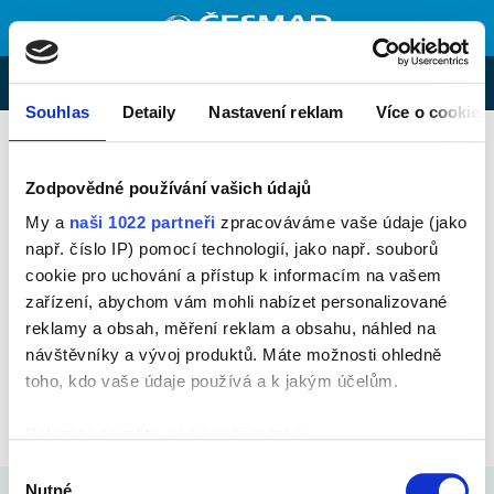
MENU
E-shop
Souhlas
Detaily
Nastavení reklam
Více o cookies
Vyhledávání
Zkontrolujte prosím, zda-li ve vyhledávaném výraze nemáte
Zodpovědné používání vašich údajů
překlep.
My a
naši 1022 partneři
zpracováváme vaše údaje (jako
Zkuste hledat více obecný výraz.
např. číslo IP) pomocí technologií, jako např. souborů
Pokud stále nemůžete najít co hledáte, zkuste to pomocí
mapy
cookie pro uchování a přístup k informacím na vašem
webu
.
zařízení, abychom vám mohli nabízet personalizované
Nenašli jste co jste hledali?
reklamy a obsah, měření reklam a obsahu, náhled na
návštěvníky a vývoj produktů. Máte možnosti ohledně
Nové hledání:
toho, kdo vaše údaje používá a k jakým účelům.
Pokud to povolíte, rádi bychom také:
Shromažďovali informace o vaší geografické poloze,
Výběr
© copyrigts 2000 – 2026
které mohou být přesné na několik metrů
Nutné