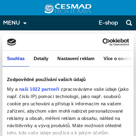
MENU
E-shop
Přihláška - účastníci
Zde prosím zadejte osoby, které přihlašujete na školení. V
případě, že přihlašujete více osob, můžete přidat další
Souhlas
Detaily
Nastavení reklam
Více o cookies
tlačítkem "přidat účastníka".
Školení:
Zodpovědné používání vašich údajů
Vše o tachografech a pracovním režimu řidičů nad 2,5t
My a
naši 1022 partneři
zpracováváme vaše údaje (jako
Termín:
např. číslo IP) pomocí technologií, jako např. souborů
24.08.2026
cookie pro uchování a přístup k informacím na vašem
zařízení, abychom vám mohli nabízet personalizované
Místo konání:
reklamy a obsah, měření reklam a obsahu, náhled na
ČESMAD BOHEMIA uč.1, Ústí nad Labem, U Trati 10, 40001
návštěvníky a vývoj produktů. Máte možnosti ohledně
Cena:
toho, kdo vaše údaje používá a k jakým účelům.