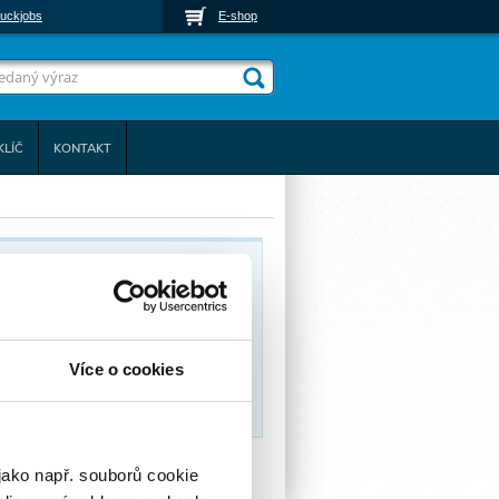
uckjobs
E-shop
KLÍČ
KONTAKT
ebinář)
TO WEBINAR, 0
Více o cookies
09,00 Kč)
09,00 Kč)
jako např. souborů cookie