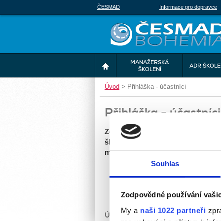
ČESMAD
Informace pro dopravce
MANAŽERSKÁ
ADR ŠKOLE
ŠKOLENÍ
Úvod
>
Přihláška - účastníci
Přihláška - účastníci
Zde prosím zadejte osoby, které p
školení. V případě, že přihlašujete
můžete přidat další tlačítkem "při
Souhlas
Zodpovědné používání vaši
My a
naši 1022 partneři
zpra
ÚČASTNÍCI ŠKOLENÍ