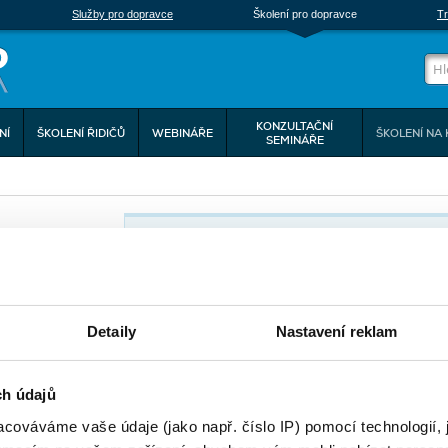
Služby pro dopravce
Školení pro dopravce
Tr
KONZULTAČNÍ
NÍ
ŠKOLENÍ ŘIDIČŮ
WEBINÁŘE
ŠKOLENÍ NA 
SEMINÁŘE
Školení:
Režim práce řidiče (w
řihlašujete na
Termín:
05.11.2026
 více osob,
Místo konání:
ONLINE, ONLINE, GO 
dat účastníka".
Detaily
Nastavení reklam
Cena:
2 900,00 Kč (s DPH 3 5
Cena pro členy:
2 900,00 Kč (s DPH 3 5
ch údajů
cováváme vaše údaje (jako např. číslo IP) pomocí technologií, 