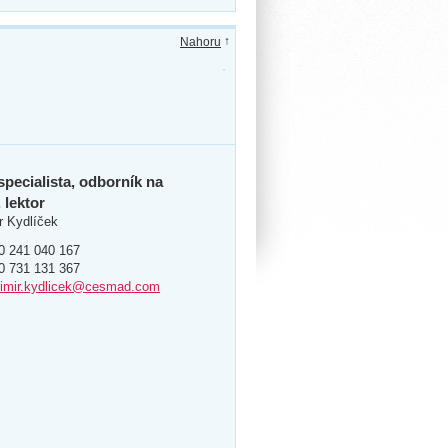
↑
Nahoru
specialista, odborník na
, lektor
r Kydlíček
0 241 040 167
0 731 131 367
dimir.kydlicek@cesmad.com