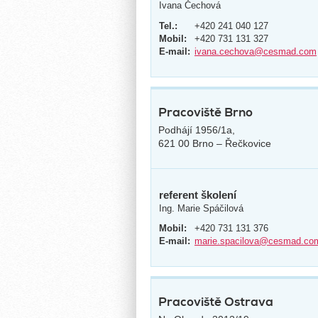
Ivana Čechová
Tel.:
+420 241 040 127
Mobil:
+420 731 131 327
E-mail:
ivana.cechova@cesmad.com
Pracoviště Brno
Podhájí 1956/1a,
621 00 Brno – Řečkovice
referent školení
Ing. Marie Spáčilová
Mobil:
+420 731 131 376
E-mail:
marie.spacilova@cesmad.co
Pracoviště Ostrava