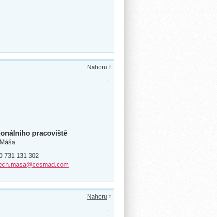
↑
Nahoru
gionálního pracoviště
h Máša
0 731 131 302
tech.masa@cesmad.com
↑
Nahoru