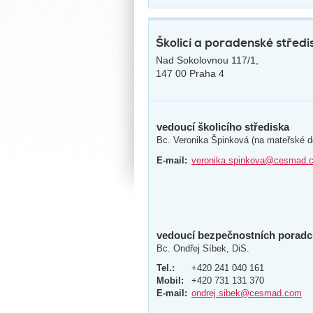
Školicí a poradenské středi
Nad Sokolovnou 117/1,
147 00 Praha 4
vedoucí školicího střediska
Bc. Veronika Špinková (na mateřské d
E-mail:
veronika.spinkova@cesmad.
vedoucí bezpečnostních poradců
Bc. Ondřej Síbek, DiS.
Tel.:
+420 241 040 161
Mobil:
+420 731 131 370
E-mail:
ondrej.sibek@cesmad.com