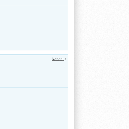
↑
Nahoru