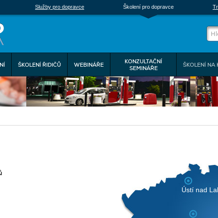
Služby pro dopravce
Školení pro dopravce
Tr
KONZULTAČNÍ
NÍ
ŠKOLENÍ ŘIDIČŮ
WEBINÁŘE
ŠKOLENÍ NA 
SEMINÁŘE
ů
Ústí nad L