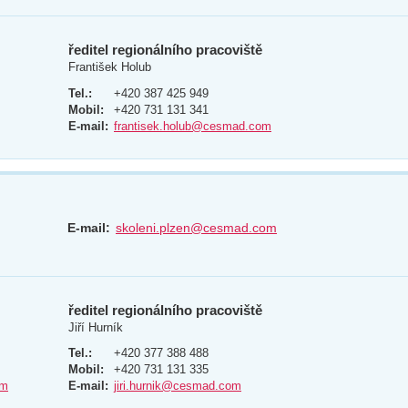
ředitel regionálního pracoviště
František Holub
Tel.:
+420 387 425 949
Mobil:
+420 731 131 341
E-mail:
frantisek.holub@cesmad.com
E-mail:
skoleni.plzen@cesmad.com
ředitel regionálního pracoviště
Jiří Hurník
Tel.:
+420 377 388 488
Mobil:
+420 731 131 335
om
E-mail:
jiri.hurnik@cesmad.com