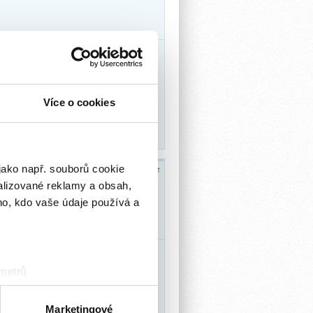
Více o cookies
jako např. souborů cookie
↑
Nahoru
alizované reklamy a obsah,
ho, kdo vaše údaje používá a
 metrů
sk prstu)
 podrobnostmi
. Svůj souhlas
Marketingové