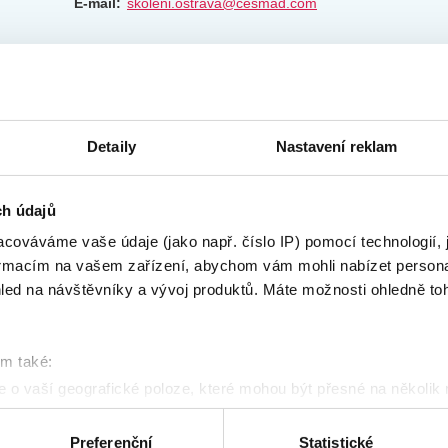
E-mail:
skoleni.ostrava@cesmad.com
ředitel regionálního pracoviště
Ing. Lukáš Fojtík
Tel.:
+420 596 618 545
Detaily
Nastavení reklam
Mobil:
+420 731 131 303
m
E-mail:
lukas.fojtik@cesmad.com
ch údajů
cováváme vaše údaje (jako např. číslo IP) pomocí technologií, 
formacím na vašem zařízení, abychom vám mohli nabízet person
E-mail:
skoleni.hradec@cesmad.com
led na návštěvníky a vývoj produktů. Máte možnosti ohledně to
om také:
ředitelka regionálního pracoviště
 o vaší geografické poloze, které mohou být přesné na několik
Jana Slámová
ení pomocí aktivního skenování pro konkrétní charakteristiky (oti
Tel.:
+420 495 522 597
acováváme vaše osobní údaje, a nastavte si předvolby v
části s
Preferenční
Statistické
Mobil:
+420 731 131 304