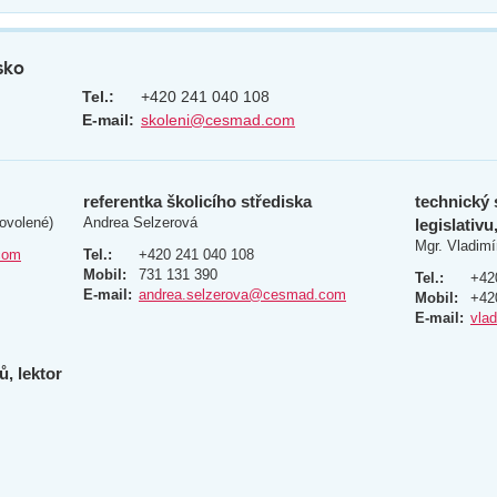
sko
Tel.:
+420 241 040 108
E-mail:
skoleni@cesmad.com
referentka školicího střediska
technický 
ovolené)
Andrea Selzerová
legislativu
Mgr. Vladimí
com
Tel.:
+420 241 040 108
Mobil:
731 131 390
Tel.:
+42
E-mail:
andrea.selzerova@cesmad.com
Mobil:
+42
E-mail:
vla
, lektor