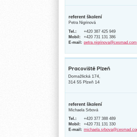
referent školení
Petra Nigrinová
Tel.:
+420 387 425 949
Mobil:
+420 731 131 386
E-mail:
petra.nigrinova@cesmad.com
Pracoviště Plzeň
Domažlická 174,
314 55 Plzeň 14
referent školení
Michaela Srbová
Tel.:
+420 377 388 489
Mobil:
+420 731 131 330
E-mail:
michaela.srbova@cesmad.c