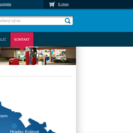
uckjobs
E-shop
KLÍČ
KONTAKT
abem
Hradec Králové