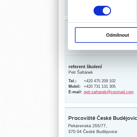
můžete kdykoliv změnit nebo 
E-mail:
jirina.simunkova@cesmad.c
K personalizaci obsahu a re
cookie. Informace o tom, jak
Pracoviště Ústí nad Labem
tyto údaje mohou zkombinovat
Odmítnout
U Trati 3448/10,
používáte jejich služby.
400 01 Ústí nad Labem
referent školení
Petr Šafránek
Tel.:
+420 475 209 102
Mobil:
+420 731 131 305
E-mail:
petr.safranek@cesmad.com
Pracoviště České Budějovi
Pekárenská 255/77,
370 04 České Budějovice