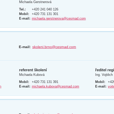
Michaela Gerstnerová
Tel.:
+420 241 040 126
Mobil:
+420 731 131 301
E-mail:
michaela.gerstnerova@cesmad.com
E-mail:
skoleni.brno@cesmad.com
referent školení
ředitel re
Michaela Kubová
Ing. Vojtěc
Mobil:
+420 731 131 391
Mobil:
+42
m
E-mail:
michaela.kubova@cesmad.com
E-mail:
voj