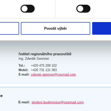
odvolat v části Prohlášení o souborech cookie.
om
E-mail:
jana.slamova@cesmad.com
klam, poskytování funkcí sociálních médií a analýze naší návšt
 náš web používáte, sdílíme se svými partnery pro sociální média
 s dalšími informacemi, které jste jim poskytli nebo které získa
Povolit výběr
E-mail:
skoleni.usti@cesmad.com
ředitel regionálního pracoviště
Ing. Zdeněk Gerstner
Tel.:
+420 475 209 102
Mobil:
+420 731 131 383
E-mail:
zdenek.gerstner@cesmad.com
ce
E-mail:
skoleni.budejovice@cesmad.com