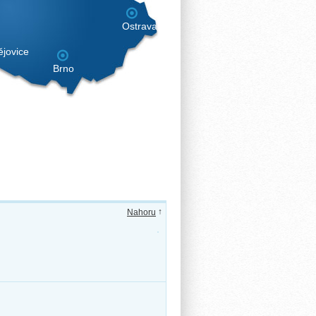
Ostrava
jovice
Brno
↑
Nahoru