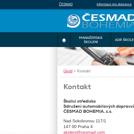
ČESMAD
Informace pro dopravce
MANAŽERSKÁ
ADR ŠKOLE
ŠKOLENÍ
Úvod
>
Kontakt
Kontakt
Školicí středisko
Sdružení automobilových dopravc
ČESMAD BOHEMIA, z.s.
Nad Sokolovnou 117/1
147 00 Praha 4
skoleni@cesmad.com