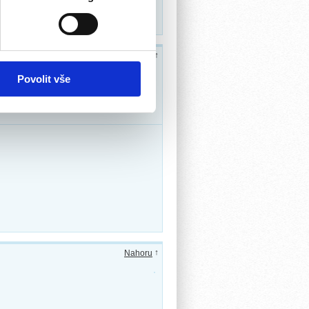
ěvnosti využíváme soubory
↑
Nahoru
, inzerci a analýzy. Partneři
li v důsledku toho, že
Povolit vše
↑
Nahoru