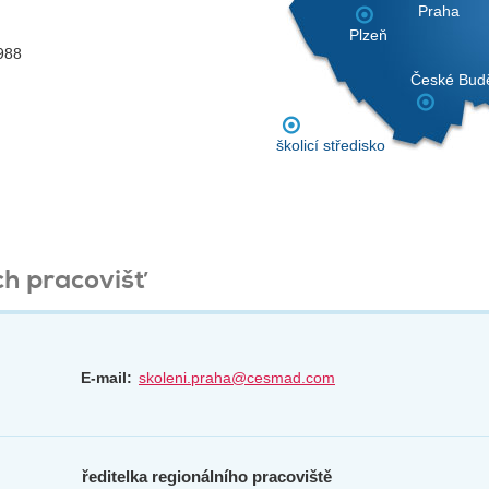
Praha
Plzeň
3988
České Budě
školicí středisko
ch pracovišť
E-mail:
skoleni.praha@cesmad.com
ředitelka regionálního pracoviště