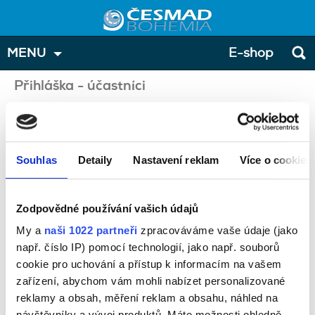
MENU
E-shop
Přihláška - účastníci
Zde prosím zadejte osoby, které přihlašujete na školení. V
případě, že přihlašujete více osob, můžete přidat další
tlačítkem "přidat účastníka".
Souhlas
Detaily
Nastavení reklam
Více o cookies
Školení:
Školení řidičů: Obsluha digitálního tachografu
Zodpovědné používání vašich údajů
Termín:
My a
naši 1022 partneři
zpracováváme vaše údaje (jako
17.10.2026
např. číslo IP) pomocí technologií, jako např. souborů
Místo konání:
cookie pro uchování a přístup k informacím na vašem
SŠ polytech., uč.129, Olomouc, Rooseveltova 79, 77900
zařízení, abychom vám mohli nabízet personalizované
reklamy a obsah, měření reklam a obsahu, náhled na
Cena:
návštěvníky a vývoj produktů. Máte možnosti ohledně