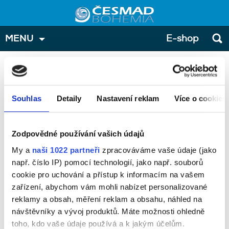
MENU
E-shop
Přihláška - účastníci
Zde prosím zadejte osoby, které přihlašujete na školení. V
případě, že přihlašujete více osob, můžete přidat další
Souhlas
Detaily
Nastavení reklam
Více o cookies
tlačítkem "přidat účastníka".
Školení:
Zodpovědné používání vašich údajů
ADR pro ostatní osoby (odborné školení)
My a
naši 1022 partneři
zpracováváme vaše údaje (jako
Termín:
např. číslo IP) pomocí technologií, jako např. souborů
18.12.2026
cookie pro uchování a přístup k informacím na vašem
zařízení, abychom vám mohli nabízet personalizované
Místo konání:
reklamy a obsah, měření reklam a obsahu, náhled na
ČESMAD BOHEMIA uč.1, Ústí nad Labem, U Trati 10, 40001
návštěvníky a vývoj produktů. Máte možnosti ohledně
Cena:
toho, kdo vaše údaje používá a k jakým účelům.