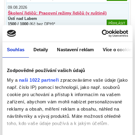
09.08.2026
Školení řidičů: Pracovní režimy řidičů (v ruštině)
Ústí nad Labem
PŘIHLÁSIT
1500 / 1000
(Kč bez DPH)*
14.08.2026
ADR pro ostatní osoby (odborné školení)
Hradec Králové
Souhlas
Detaily
Nastavení reklam
Více o cookies
PŘIHLÁSIT
2900 / 2400
(Kč bez DPH)*
14.08.2026
ADR pro ostatní osoby (odborné školení)
Zodpovědné používání vašich údajů
Brno
PŘIHLÁSIT
2900 / 2400
(Kč bez DPH)*
My a
naši 1022 partneři
zpracováváme vaše údaje (jako
14.08.2026
např. číslo IP) pomocí technologií, jako např. souborů
ADR školení pro řidiče
cookie pro uchování a přístup k informacím na vašem
Plzeň
zařízení, abychom vám mohli nabízet personalizované
PŘIHLÁSIT
Dle varianty
reklamy a obsah, měření reklam a obsahu, náhled na
14.08.2026
návštěvníky a vývoj produktů. Máte možnosti ohledně
ADR školení pro řidiče
Brno
toho, kdo vaše údaje používá a k jakým účelům.
PŘIHLÁSIT
Dle varianty