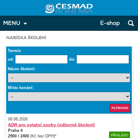
MENU
E-shop
NABÍDKA ŠKOLENÍ
Termín
od:
do:
Název školení:
Místo konání:
08.08.2026
ADR pro ostatní osoby (odborné školení)
Praha 4
PŘIHLÁSIT
2900 / 2400
(Kč bez DPH)*