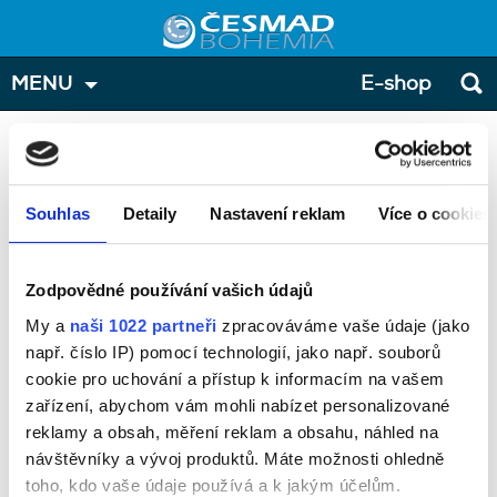
MENU
E-shop
Přihláška - účastníci
Zde prosím zadejte osoby, které přihlašujete na školení. V
případě, že přihlašujete více osob, můžete přidat další
Souhlas
Detaily
Nastavení reklam
Více o cookies
tlačítkem "přidat účastníka".
Školení:
Zodpovědné používání vašich údajů
ADR pro ostatní osoby (odborné školení)
My a
naši 1022 partneři
zpracováváme vaše údaje (jako
Termín:
např. číslo IP) pomocí technologií, jako např. souborů
19.12.2026
cookie pro uchování a přístup k informacím na vašem
zařízení, abychom vám mohli nabízet personalizované
Místo konání:
reklamy a obsah, měření reklam a obsahu, náhled na
ČESMAD BOHEMIA uč.1, Praha 4, Nad Sokolovnou 117/1, 14700
návštěvníky a vývoj produktů. Máte možnosti ohledně
Cena:
toho, kdo vaše údaje používá a k jakým účelům.